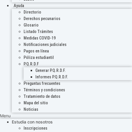
Ayuda
Directorio
Derechos pecunarios
Glosario
Listado Trámites
Medidas COVID-19
Notificaciones judiciales
Pagos en línea
Póliza estudiantil
P.Q.R.D.F
Generar P.Q.R.D.F.
Informes P.Q.R.D.F.
Preguntas frecuentes
Términos y condiciones
Tratamiento de datos
Mapa del sitio
Noticias
Menu
Estudia con nosotros
Inscripciones