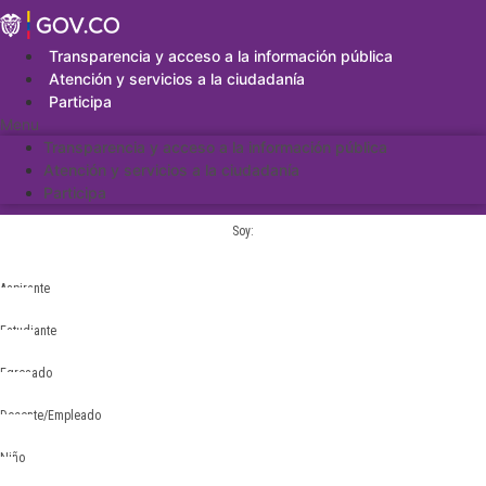
Saltar
al
contenido
Transparencia y acceso a la información pública
Atención y servicios a la ciudadanía
Participa
Menu
Transparencia y acceso a la información pública
Atención y servicios a la ciudadanía
Participa
Soy:
Aspirante
Estudiante
Egresado
Docente/Empleado
Niño