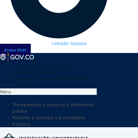
Linkedin
Youtube
Acceso SICAU
Transparencia y acceso a la
información pública
Atención y servicios a la ciudadanía
Participa
Menu
Transparencia y acceso a la información
pública
Atención y servicios a la ciudadanía
Participa