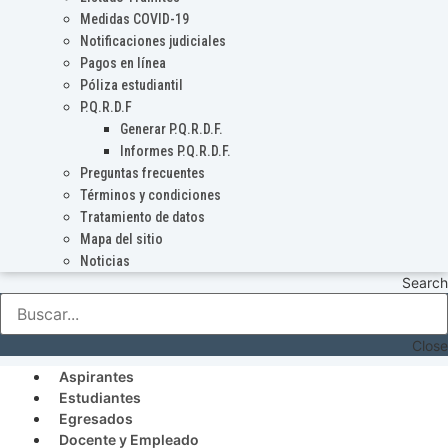
Medidas COVID-19
Notificaciones judiciales
Pagos en línea
Póliza estudiantil
P.Q.R.D.F
Generar P.Q.R.D.F.
Informes P.Q.R.D.F.
Preguntas frecuentes
Términos y condiciones
Tratamiento de datos
Mapa del sitio
Noticias
Search
Close
Aspirantes
Estudiantes
Egresados
Docente y Empleado