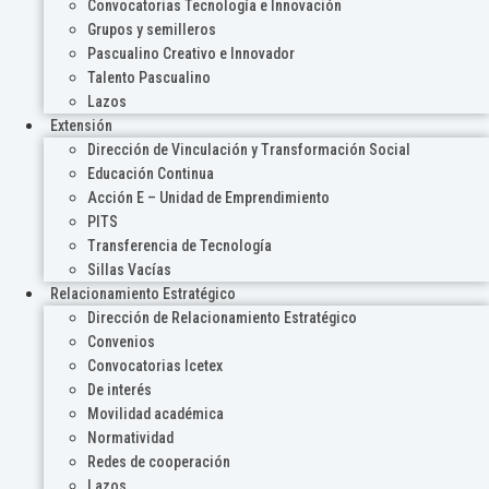
Convocatorias Tecnología e Innovación
Grupos y semilleros
Pascualino Creativo e Innovador
Talento Pascualino
Lazos
Extensión
Dirección de Vinculación y Transformación Social
Educación Continua
Acción E – Unidad de Emprendimiento
PITS
Transferencia de Tecnología
Sillas Vacías
Relacionamiento Estratégico
Dirección de Relacionamiento Estratégico
Convenios
Convocatorias Icetex
De interés
Movilidad académica
Normatividad
Redes de cooperación
Lazos