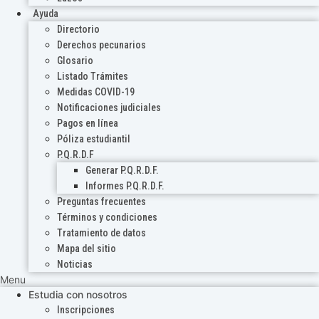
Ayuda
Directorio
Derechos pecunarios
Glosario
Listado Trámites
Medidas COVID-19
Notificaciones judiciales
Pagos en línea
Póliza estudiantil
P.Q.R.D.F
Generar P.Q.R.D.F.
Informes P.Q.R.D.F.
Preguntas frecuentes
Términos y condiciones
Tratamiento de datos
Mapa del sitio
Noticias
Menu
Estudia con nosotros
Inscripciones