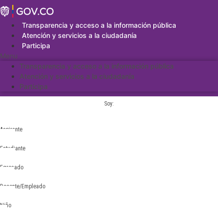
Saltar
al
contenido
Transparencia y acceso a la información pública
Atención y servicios a la ciudadanía
Participa
Menu
Transparencia y acceso a la información pública
Atención y servicios a la ciudadanía
Participa
Soy:
Aspirante
Estudiante
Egresado
Docente/Empleado
Niño