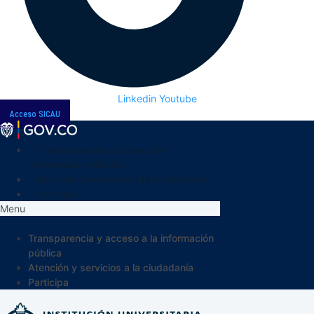
Linkedin
Youtube
Acceso SICAU
Transparencia y acceso a la
información pública
Atención y servicios a la ciudadanía
Participa
Menu
Transparencia y acceso a la información
pública
Atención y servicios a la ciudadanía
Participa