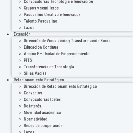
Convocatorias Tecnología e Innovación
Grupos y semilleros
Pascualino Creativo e Innovador
Talento Pascualino
Lazos
Extensión
Dirección de Vinculación y Transformación Social
Educación Continua
Acción E – Unidad de Emprendimiento
PITS
Transferencia de Tecnología
Sillas Vacías
Relacionamiento Estratégico
Dirección de Relacionamiento Estratégico
Convenios
Convocatorias Icetex
De interés
Movilidad académica
Normatividad
Redes de cooperación
Lazos