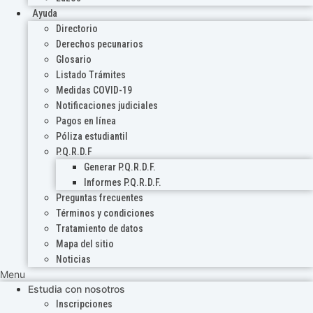
Ayuda
Directorio
Derechos pecunarios
Glosario
Listado Trámites
Medidas COVID-19
Notificaciones judiciales
Pagos en línea
Póliza estudiantil
P.Q.R.D.F
Generar P.Q.R.D.F.
Informes P.Q.R.D.F.
Preguntas frecuentes
Términos y condiciones
Tratamiento de datos
Mapa del sitio
Noticias
Menu
Estudia con nosotros
Inscripciones