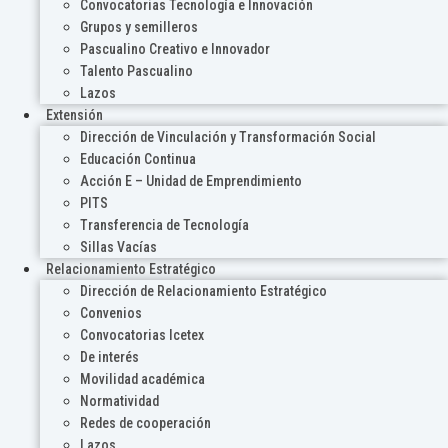
Convocatorias Tecnología e Innovación
Grupos y semilleros
Pascualino Creativo e Innovador
Talento Pascualino
Lazos
Extensión
Dirección de Vinculación y Transformación Social
Educación Continua
Acción E – Unidad de Emprendimiento
PITS
Transferencia de Tecnología
Sillas Vacías
Relacionamiento Estratégico
Dirección de Relacionamiento Estratégico
Convenios
Convocatorias Icetex
De interés
Movilidad académica
Normatividad
Redes de cooperación
Lazos