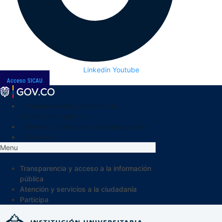
Linkedin
Youtube
Acceso SICAU
Transparencia y acceso a la
información pública
Atención y servicios a la ciudadanía
Participa
Menu
Transparencia y acceso a la información
pública
Atención y servicios a la ciudadanía
Participa