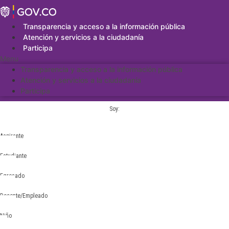
Saltar
al
contenido
Transparencia y acceso a la información pública
Atención y servicios a la ciudadanía
Participa
Menu
Transparencia y acceso a la información pública
Atención y servicios a la ciudadanía
Participa
Soy:
Aspirante
Estudiante
Egresado
Docente/Empleado
Niño