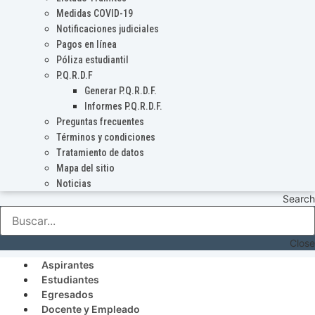
Medidas COVID-19
Notificaciones judiciales
Pagos en línea
Póliza estudiantil
P.Q.R.D.F
Generar P.Q.R.D.F.
Informes P.Q.R.D.F.
Preguntas frecuentes
Términos y condiciones
Tratamiento de datos
Mapa del sitio
Noticias
Search
Close
Aspirantes
Estudiantes
Egresados
Docente y Empleado