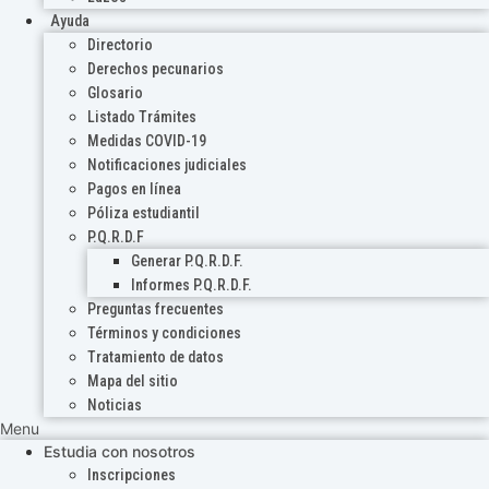
Ayuda
Directorio
Derechos pecunarios
Glosario
Listado Trámites
Medidas COVID-19
Notificaciones judiciales
Pagos en línea
Póliza estudiantil
P.Q.R.D.F
Generar P.Q.R.D.F.
Informes P.Q.R.D.F.
Preguntas frecuentes
Términos y condiciones
Tratamiento de datos
Mapa del sitio
Noticias
Menu
Estudia con nosotros
Inscripciones