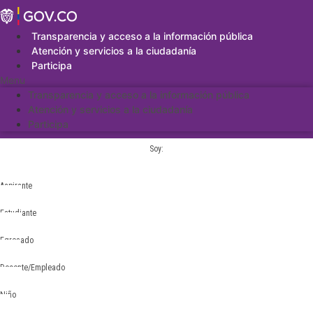
Saltar
al
contenido
Transparencia y acceso a la información pública
Atención y servicios a la ciudadanía
Participa
Menu
Transparencia y acceso a la información pública
Atención y servicios a la ciudadanía
Participa
Soy:
Aspirante
Estudiante
Egresado
Docente/Empleado
Niño