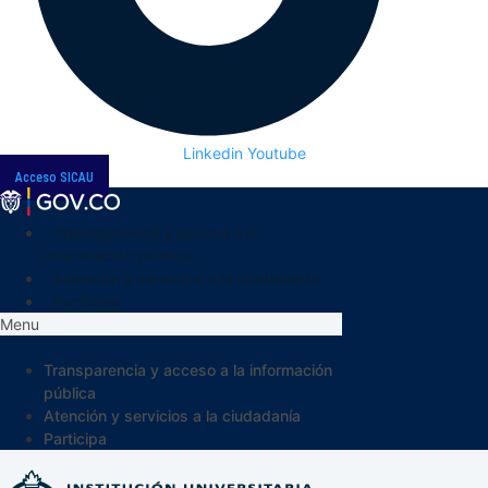
Linkedin
Youtube
Acceso SICAU
Transparencia y acceso a la
información pública
Atención y servicios a la ciudadanía
Participa
Menu
Transparencia y acceso a la información
pública
Atención y servicios a la ciudadanía
Participa