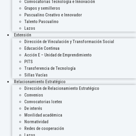
Convocatorias Tecnología e Innovación
Grupos y semilleros
Pascualino Creativo e Innovador
Talento Pascualino
Lazos
Extensión
Dirección de Vinculación y Transformación Social
Educación Continua
Acción E – Unidad de Emprendimiento
PITS
Transferencia de Tecnología
Sillas Vacías
Relacionamiento Estratégico
Dirección de Relacionamiento Estratégico
Convenios
Convocatorias Icetex
De interés
Movilidad académica
Normatividad
Redes de cooperación
Lazos