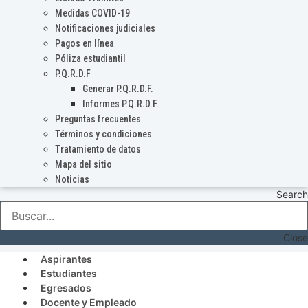
Medidas COVID-19
Notificaciones judiciales
Pagos en línea
Póliza estudiantil
P.Q.R.D.F
Generar P.Q.R.D.F.
Informes P.Q.R.D.F.
Preguntas frecuentes
Términos y condiciones
Tratamiento de datos
Mapa del sitio
Noticias
Search
Close
Aspirantes
Estudiantes
Egresados
Docente y Empleado