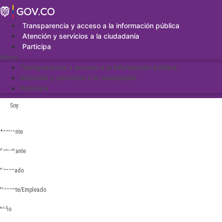
Saltar
al
contenido
Transparencia y acceso a la información pública
Atención y servicios a la ciudadanía
Participa
Menu
Transparencia y acceso a la información pública
Atención y servicios a la ciudadanía
Participa
Soy:
Aspirante
Estudiante
Egresado
Docente/Empleado
Niño