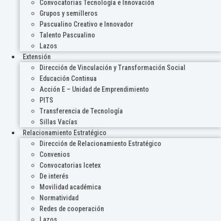
Convocatorias Tecnología e Innovación
Grupos y semilleros
Pascualino Creativo e Innovador
Talento Pascualino
Lazos
Extensión
Dirección de Vinculación y Transformación Social
Educación Continua
Acción E – Unidad de Emprendimiento
PITS
Transferencia de Tecnología
Sillas Vacías
Relacionamiento Estratégico
Dirección de Relacionamiento Estratégico
Convenios
Convocatorias Icetex
De interés
Movilidad académica
Normatividad
Redes de cooperación
Lazos