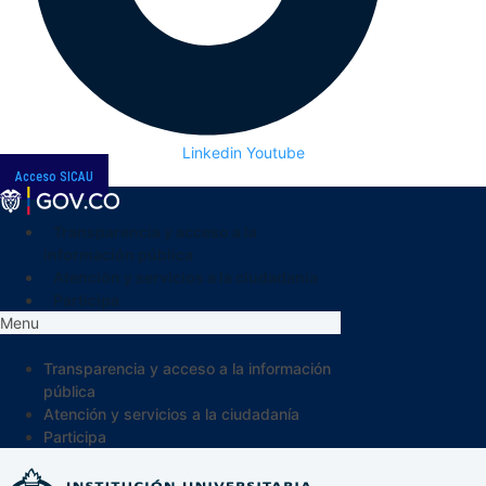
Linkedin
Youtube
Acceso SICAU
Transparencia y acceso a la
información pública
Atención y servicios a la ciudadanía
Participa
Menu
Transparencia y acceso a la información
pública
Atención y servicios a la ciudadanía
Participa