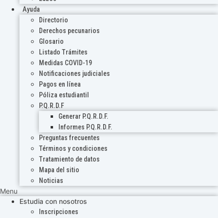
Ayuda
Directorio
Derechos pecunarios
Glosario
Listado Trámites
Medidas COVID-19
Notificaciones judiciales
Pagos en línea
Póliza estudiantil
P.Q.R.D.F
Generar P.Q.R.D.F.
Informes P.Q.R.D.F.
Preguntas frecuentes
Términos y condiciones
Tratamiento de datos
Mapa del sitio
Noticias
Menu
Estudia con nosotros
Inscripciones