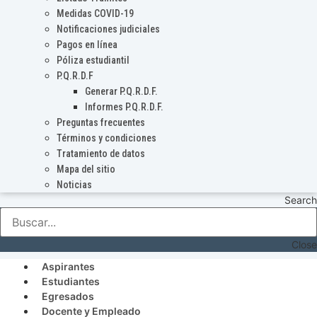
Medidas COVID-19
Notificaciones judiciales
Pagos en línea
Póliza estudiantil
P.Q.R.D.F
Generar P.Q.R.D.F.
Informes P.Q.R.D.F.
Preguntas frecuentes
Términos y condiciones
Tratamiento de datos
Mapa del sitio
Noticias
Search
Close
Aspirantes
Estudiantes
Egresados
Docente y Empleado