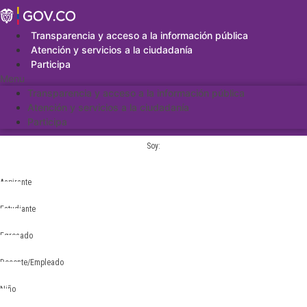
Saltar
al
contenido
Transparencia y acceso a la información pública
Atención y servicios a la ciudadanía
Participa
Menu
Transparencia y acceso a la información pública
Atención y servicios a la ciudadanía
Participa
Soy:
Aspirante
Estudiante
Egresado
Docente/Empleado
Niño