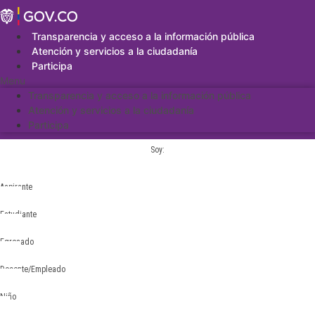
Saltar
al
contenido
Transparencia y acceso a la información pública
Atención y servicios a la ciudadanía
Participa
Menu
Transparencia y acceso a la información pública
Atención y servicios a la ciudadanía
Participa
Soy:
Aspirante
Estudiante
Egresado
Docente/Empleado
Niño