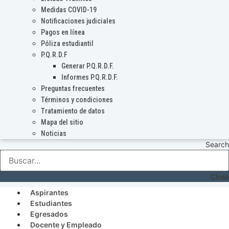
Medidas COVID-19
Notificaciones judiciales
Pagos en línea
Póliza estudiantil
P.Q.R.D.F
Generar P.Q.R.D.F.
Informes P.Q.R.D.F.
Preguntas frecuentes
Términos y condiciones
Tratamiento de datos
Mapa del sitio
Noticias
Search
Close
Aspirantes
Estudiantes
Egresados
Docente y Empleado