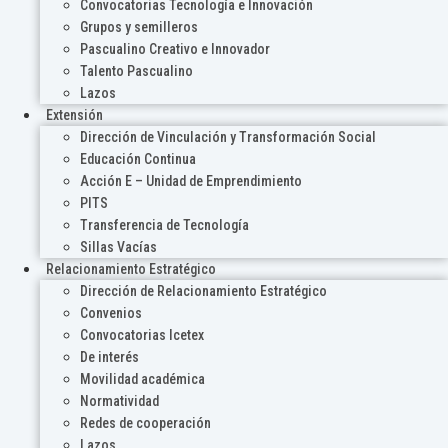
Convocatorias Tecnología e Innovación
Grupos y semilleros
Pascualino Creativo e Innovador
Talento Pascualino
Lazos
Extensión
Dirección de Vinculación y Transformación Social
Educación Continua
Acción E – Unidad de Emprendimiento
PITS
Transferencia de Tecnología
Sillas Vacías
Relacionamiento Estratégico
Dirección de Relacionamiento Estratégico
Convenios
Convocatorias Icetex
De interés
Movilidad académica
Normatividad
Redes de cooperación
Lazos