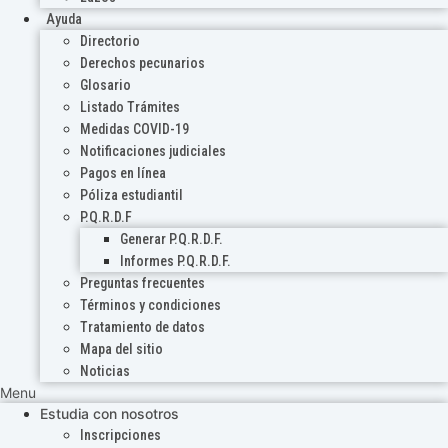
Ayuda
Directorio
Derechos pecunarios
Glosario
Listado Trámites
Medidas COVID-19
Notificaciones judiciales
Pagos en línea
Póliza estudiantil
P.Q.R.D.F
Generar P.Q.R.D.F.
Informes P.Q.R.D.F.
Preguntas frecuentes
Términos y condiciones
Tratamiento de datos
Mapa del sitio
Noticias
Menu
Estudia con nosotros
Inscripciones