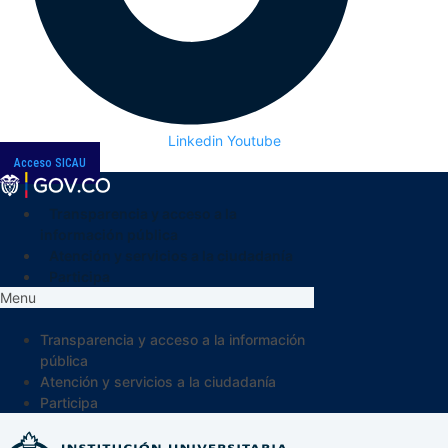
Linkedin
Youtube
Acceso SICAU
Transparencia y acceso a la
información pública
Atención y servicios a la ciudadanía
Participa
Menu
Transparencia y acceso a la información
pública
Atención y servicios a la ciudadanía
Participa