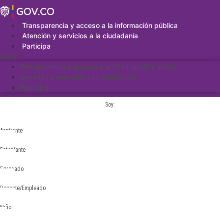
Saltar
al
contenido
Transparencia y acceso a la información pública
Atención y servicios a la ciudadanía
Participa
Menu
Transparencia y acceso a la información pública
Atención y servicios a la ciudadanía
Participa
Soy:
Aspirante
Estudiante
Egresado
Docente/Empleado
Niño