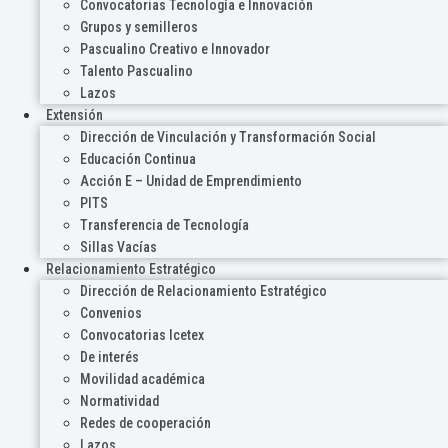
Convocatorias Tecnología e Innovación
Grupos y semilleros
Pascualino Creativo e Innovador
Talento Pascualino
Lazos
Extensión
Dirección de Vinculación y Transformación Social
Educación Continua
Acción E – Unidad de Emprendimiento
PITS
Transferencia de Tecnología
Sillas Vacías
Relacionamiento Estratégico
Dirección de Relacionamiento Estratégico
Convenios
Convocatorias Icetex
De interés
Movilidad académica
Normatividad
Redes de cooperación
Lazos