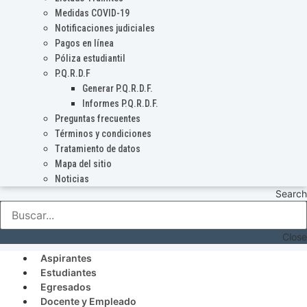
Medidas COVID-19
Notificaciones judiciales
Pagos en línea
Póliza estudiantil
P.Q.R.D.F
Generar P.Q.R.D.F.
Informes P.Q.R.D.F.
Preguntas frecuentes
Términos y condiciones
Tratamiento de datos
Mapa del sitio
Noticias
Search
Close
Aspirantes
Estudiantes
Egresados
Docente y Empleado