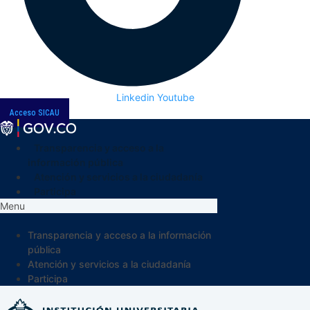
Linkedin
Youtube
Acceso SICAU
Transparencia y acceso a la
información pública
Atención y servicios a la ciudadanía
Participa
Menu
Transparencia y acceso a la información
pública
Atención y servicios a la ciudadanía
Participa