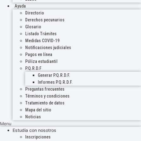
Ayuda
Directorio
Derechos pecunarios
Glosario
Listado Trámites
Medidas COVID-19
Notificaciones judiciales
Pagos en línea
Póliza estudiantil
P.Q.R.D.F
Generar P.Q.R.D.F.
Informes P.Q.R.D.F.
Preguntas frecuentes
Términos y condiciones
Tratamiento de datos
Mapa del sitio
Noticias
Menu
Estudia con nosotros
Inscripciones