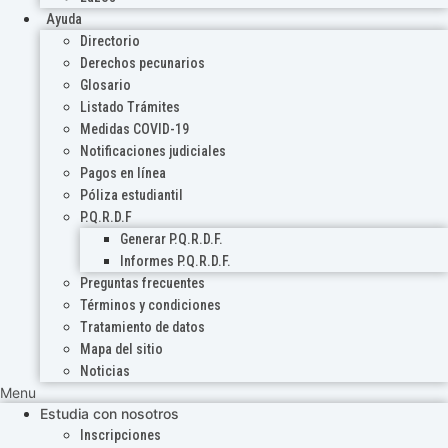
Ayuda
Directorio
Derechos pecunarios
Glosario
Listado Trámites
Medidas COVID-19
Notificaciones judiciales
Pagos en línea
Póliza estudiantil
P.Q.R.D.F
Generar P.Q.R.D.F.
Informes P.Q.R.D.F.
Preguntas frecuentes
Términos y condiciones
Tratamiento de datos
Mapa del sitio
Noticias
Menu
Estudia con nosotros
Inscripciones