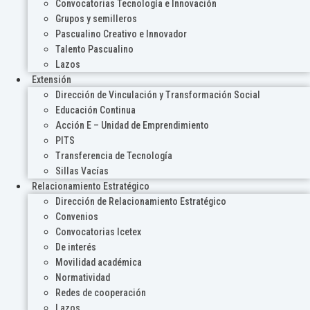
Convocatorias Tecnología e Innovación
Grupos y semilleros
Pascualino Creativo e Innovador
Talento Pascualino
Lazos
Extensión
Dirección de Vinculación y Transformación Social
Educación Continua
Acción E – Unidad de Emprendimiento
PITS
Transferencia de Tecnología
Sillas Vacías
Relacionamiento Estratégico
Dirección de Relacionamiento Estratégico
Convenios
Convocatorias Icetex
De interés
Movilidad académica
Normatividad
Redes de cooperación
Lazos