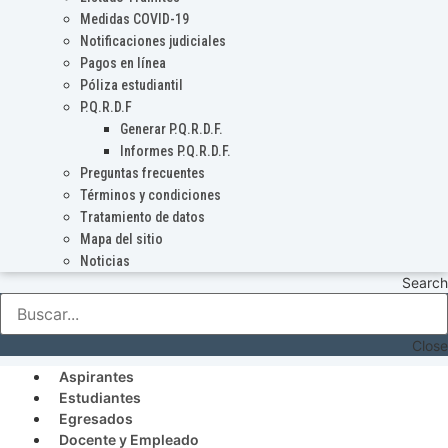
Medidas COVID-19
Notificaciones judiciales
Pagos en línea
Póliza estudiantil
P.Q.R.D.F
Generar P.Q.R.D.F.
Informes P.Q.R.D.F.
Preguntas frecuentes
Términos y condiciones
Tratamiento de datos
Mapa del sitio
Noticias
Search
Close
Aspirantes
Estudiantes
Egresados
Docente y Empleado