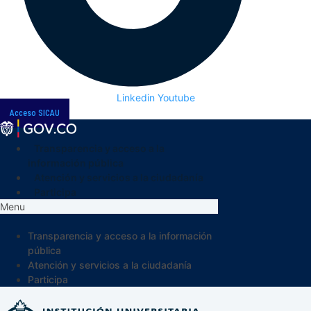
Linkedin
Youtube
Acceso SICAU
Transparencia y acceso a la
información pública
Atención y servicios a la ciudadanía
Participa
Menu
Transparencia y acceso a la información
pública
Atención y servicios a la ciudadanía
Participa