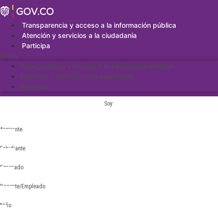
Saltar
al
contenido
Transparencia y acceso a la información pública
Atención y servicios a la ciudadanía
Participa
Menu
Transparencia y acceso a la información pública
Atención y servicios a la ciudadanía
Participa
Soy:
Aspirante
Estudiante
Egresado
Docente/Empleado
Niño