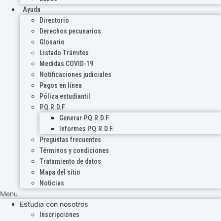
Ayuda
Directorio
Derechos pecunarios
Glosario
Listado Trámites
Medidas COVID-19
Notificaciones judiciales
Pagos en línea
Póliza estudiantil
P.Q.R.D.F
Generar P.Q.R.D.F.
Informes P.Q.R.D.F.
Preguntas frecuentes
Términos y condiciones
Tratamiento de datos
Mapa del sitio
Noticias
Menu
Estudia con nosotros
Inscripciones