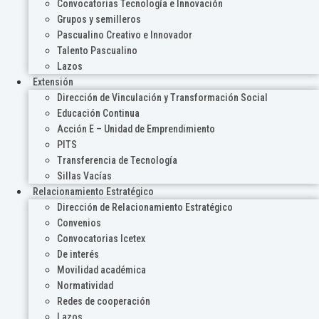
Convocatorias Tecnología e Innovación
Grupos y semilleros
Pascualino Creativo e Innovador
Talento Pascualino
Lazos
Extensión
Dirección de Vinculación y Transformación Social
Educación Continua
Acción E – Unidad de Emprendimiento
PITS
Transferencia de Tecnología
Sillas Vacías
Relacionamiento Estratégico
Dirección de Relacionamiento Estratégico
Convenios
Convocatorias Icetex
De interés
Movilidad académica
Normatividad
Redes de cooperación
Lazos