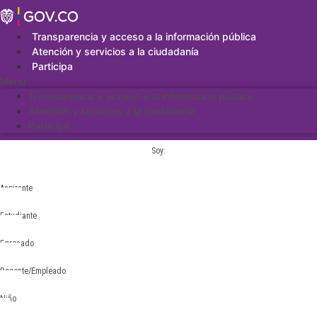
Saltar
al
contenido
Transparencia y acceso a la información pública
Atención y servicios a la ciudadanía
Participa
Menu
Transparencia y acceso a la información pública
Atención y servicios a la ciudadanía
Participa
Soy:
Aspirante
Estudiante
Egresado
Docente/Empleado
Niño