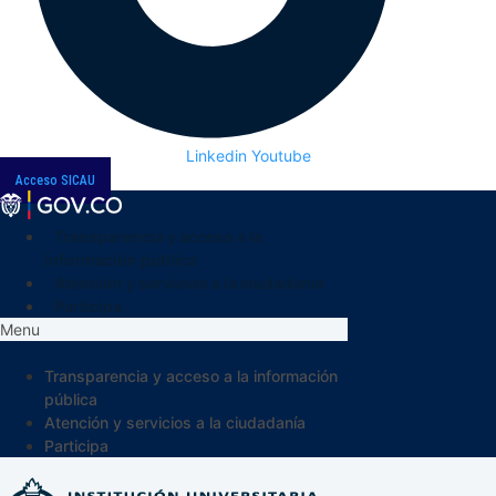
Linkedin
Youtube
Acceso SICAU
Transparencia y acceso a la
información pública
Atención y servicios a la ciudadanía
Participa
Menu
Transparencia y acceso a la información
pública
Atención y servicios a la ciudadanía
Participa