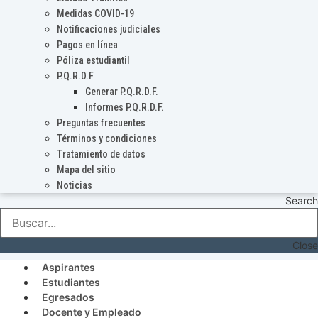
Medidas COVID-19
Notificaciones judiciales
Pagos en línea
Póliza estudiantil
P.Q.R.D.F
Generar P.Q.R.D.F.
Informes P.Q.R.D.F.
Preguntas frecuentes
Términos y condiciones
Tratamiento de datos
Mapa del sitio
Noticias
Search
Close
Aspirantes
Estudiantes
Egresados
Docente y Empleado