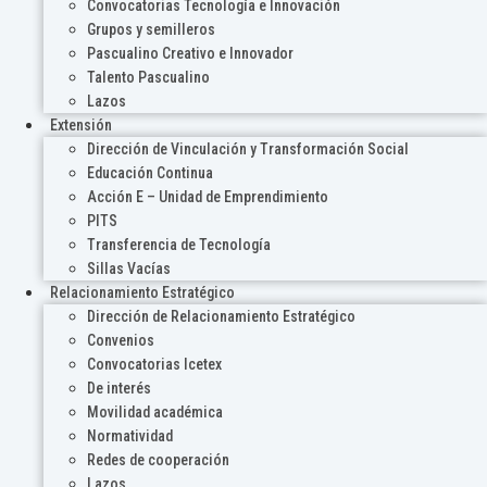
Convocatorias Tecnología e Innovación
Grupos y semilleros
Pascualino Creativo e Innovador
Talento Pascualino
Lazos
Extensión
Dirección de Vinculación y Transformación Social
Educación Continua
Acción E – Unidad de Emprendimiento
PITS
Transferencia de Tecnología
Sillas Vacías
Relacionamiento Estratégico
Dirección de Relacionamiento Estratégico
Convenios
Convocatorias Icetex
De interés
Movilidad académica
Normatividad
Redes de cooperación
Lazos