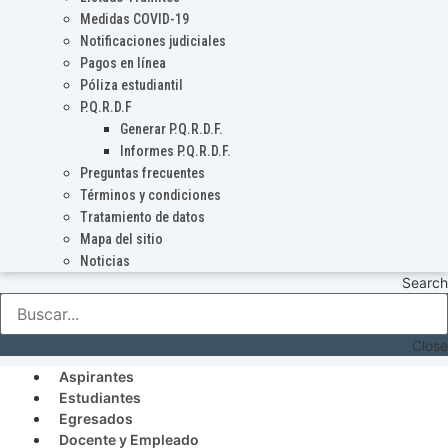
Medidas COVID-19
Notificaciones judiciales
Pagos en línea
Póliza estudiantil
P.Q.R.D.F
Generar P.Q.R.D.F.
Informes P.Q.R.D.F.
Preguntas frecuentes
Términos y condiciones
Tratamiento de datos
Mapa del sitio
Noticias
Search
Close
Aspirantes
Estudiantes
Egresados
Docente y Empleado