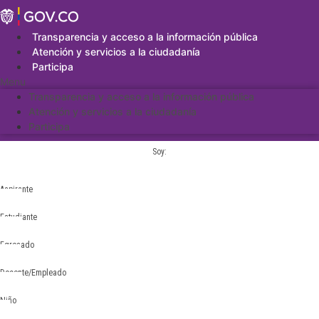
Saltar
al
contenido
Transparencia y acceso a la información pública
Atención y servicios a la ciudadanía
Participa
Menu
Transparencia y acceso a la información pública
Atención y servicios a la ciudadanía
Participa
Soy:
Aspirante
Estudiante
Egresado
Docente/Empleado
Niño