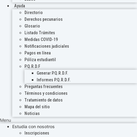
Ayuda
Directorio
Derechos pecunarios
Glosario
Listado Trámites
Medidas COVID-19
Notificaciones judiciales
Pagos en línea
Póliza estudiantil
P.Q.R.D.F
Generar P.Q.R.D.F.
Informes P.Q.R.D.F.
Preguntas frecuentes
Términos y condiciones
Tratamiento de datos
Mapa del sitio
Noticias
Menu
Estudia con nosotros
Inscripciones