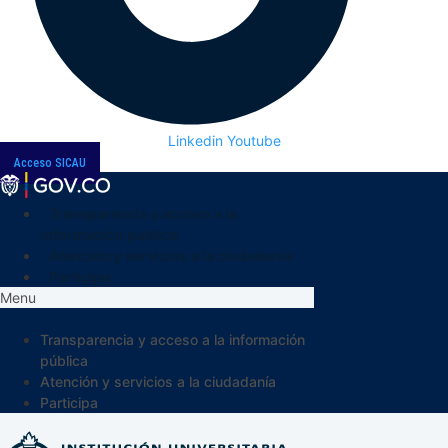
Linkedin
Youtube
Acceso SICAU
Transparencia y acceso a la
información pública
Atención y servicios a la ciudadanía
Participa
Menu
Transparencia y acceso a la información
pública
Atención y servicios a la ciudadanía
Participa