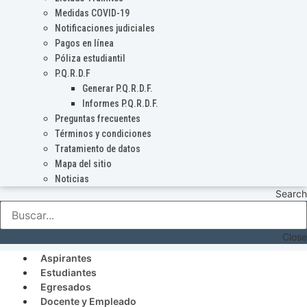
Medidas COVID-19
Notificaciones judiciales
Pagos en línea
Póliza estudiantil
P.Q.R.D.F
Generar P.Q.R.D.F.
Informes P.Q.R.D.F.
Preguntas frecuentes
Términos y condiciones
Tratamiento de datos
Mapa del sitio
Noticias
Search
Close
Aspirantes
Estudiantes
Egresados
Docente y Empleado