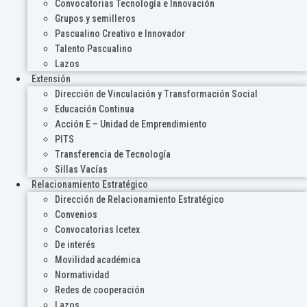
Convocatorias Tecnología e Innovación
Grupos y semilleros
Pascualino Creativo e Innovador
Talento Pascualino
Lazos
Extensión
Dirección de Vinculación y Transformación Social
Educación Continua
Acción E – Unidad de Emprendimiento
PITS
Transferencia de Tecnología
Sillas Vacías
Relacionamiento Estratégico
Dirección de Relacionamiento Estratégico
Convenios
Convocatorias Icetex
De interés
Movilidad académica
Normatividad
Redes de cooperación
Lazos