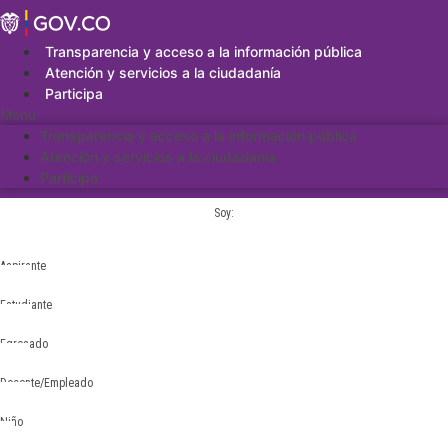
Saltar
al
contenido
Transparencia y acceso a la información pública
Atención y servicios a la ciudadanía
Participa
Menu
Transparencia y acceso a la información pública
Atención y servicios a la ciudadanía
Participa
Soy:
Aspirante
Estudiante
Egresado
Docente/Empleado
Niño