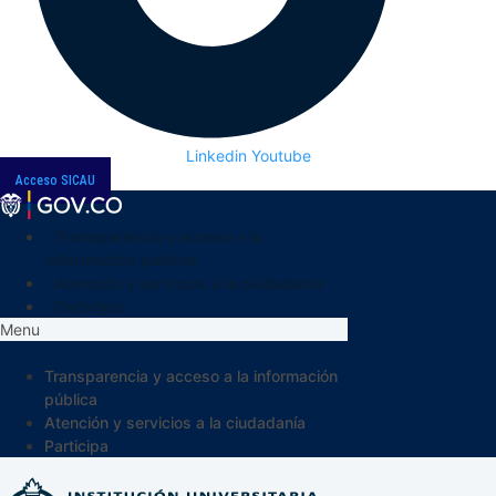
Linkedin
Youtube
Acceso SICAU
Transparencia y acceso a la
información pública
Atención y servicios a la ciudadanía
Participa
Menu
Transparencia y acceso a la información
pública
Atención y servicios a la ciudadanía
Participa