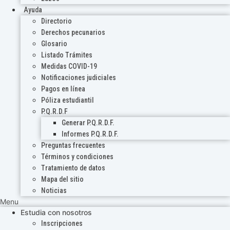
Ayuda
Directorio
Derechos pecunarios
Glosario
Listado Trámites
Medidas COVID-19
Notificaciones judiciales
Pagos en línea
Póliza estudiantil
P.Q.R.D.F
Generar P.Q.R.D.F.
Informes P.Q.R.D.F.
Preguntas frecuentes
Términos y condiciones
Tratamiento de datos
Mapa del sitio
Noticias
Menu
Estudia con nosotros
Inscripciones