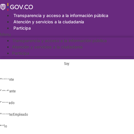
Saltar
al
contenido
Transparencia y acceso a la información pública
Atención y servicios a la ciudadanía
Participa
Menu
Transparencia y acceso a la información pública
Atención y servicios a la ciudadanía
Participa
Soy:
Aspirante
Estudiante
Egresado
Docente/Empleado
Niño