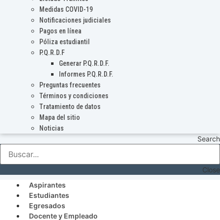
Medidas COVID-19
Notificaciones judiciales
Pagos en línea
Póliza estudiantil
P.Q.R.D.F
Generar P.Q.R.D.F.
Informes P.Q.R.D.F.
Preguntas frecuentes
Términos y condiciones
Tratamiento de datos
Mapa del sitio
Noticias
Search
Close
Aspirantes
Estudiantes
Egresados
Docente y Empleado