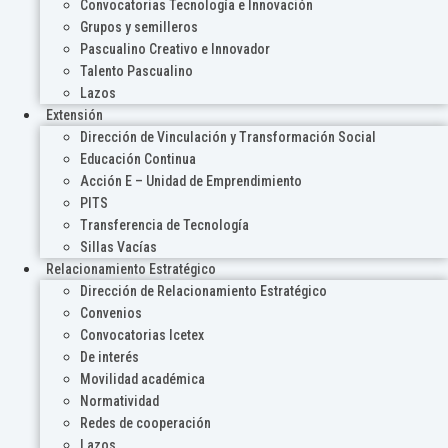
Convocatorias Tecnología e Innovación
Grupos y semilleros
Pascualino Creativo e Innovador
Talento Pascualino
Lazos
Extensión
Dirección de Vinculación y Transformación Social
Educación Continua
Acción E – Unidad de Emprendimiento
PITS
Transferencia de Tecnología
Sillas Vacías
Relacionamiento Estratégico
Dirección de Relacionamiento Estratégico
Convenios
Convocatorias Icetex
De interés
Movilidad académica
Normatividad
Redes de cooperación
Lazos