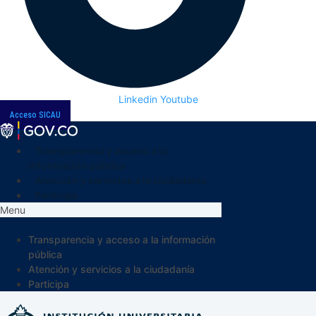
Linkedin
Youtube
Acceso SICAU
Transparencia y acceso a la
información pública
Atención y servicios a la ciudadanía
Participa
Menu
Transparencia y acceso a la información
pública
Atención y servicios a la ciudadanía
Participa