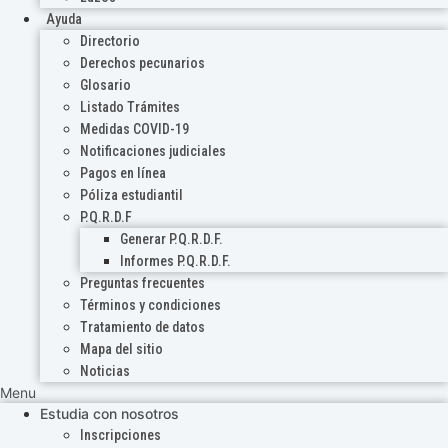
Ayuda
Directorio
Derechos pecunarios
Glosario
Listado Trámites
Medidas COVID-19
Notificaciones judiciales
Pagos en línea
Póliza estudiantil
P.Q.R.D.F
Generar P.Q.R.D.F.
Informes P.Q.R.D.F.
Preguntas frecuentes
Términos y condiciones
Tratamiento de datos
Mapa del sitio
Noticias
Menu
Estudia con nosotros
Inscripciones