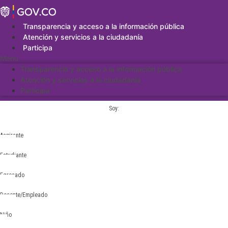
Saltar
al
contenido
Transparencia y acceso a la información pública
Atención y servicios a la ciudadanía
Participa
Menu
Transparencia y acceso a la información pública
Atención y servicios a la ciudadanía
Participa
Soy:
Aspirante
Estudiante
Egresado
Docente/Empleado
Niño