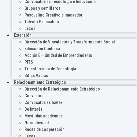
Convocatorias Tecnología e Innovación
Grupos y semilleros
Pascualino Creativo e Innovador
Talento Pascualino
Lazos
Extensión
Dirección de Vinculación y Transformación Social
Educación Continua
Acción E – Unidad de Emprendimiento
PITS
Transferencia de Tecnología
Sillas Vacías
Relacionamiento Estratégico
Dirección de Relacionamiento Estratégico
Convenios
Convocatorias Icetex
De interés
Movilidad académica
Normatividad
Redes de cooperación
Lazos