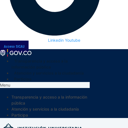
Linkedin
Youtube
Acceso SICAU
Transparencia y acceso a la
información pública
Atención y servicios a la ciudadanía
Participa
Menu
Transparencia y acceso a la información
pública
Atención y servicios a la ciudadanía
Participa