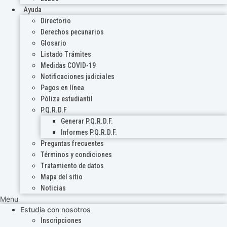
Ayuda
Directorio
Derechos pecunarios
Glosario
Listado Trámites
Medidas COVID-19
Notificaciones judiciales
Pagos en línea
Póliza estudiantil
P.Q.R.D.F
Generar P.Q.R.D.F.
Informes P.Q.R.D.F.
Preguntas frecuentes
Términos y condiciones
Tratamiento de datos
Mapa del sitio
Noticias
Menu
Estudia con nosotros
Inscripciones