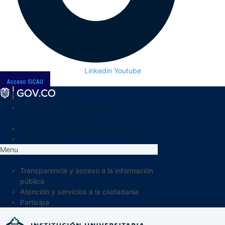
Linkedin
Youtube
Acceso SICAU
Transparencia y acceso a la
información pública
Atención y servicios a la ciudadanía
Participa
Menu
Transparencia y acceso a la información
pública
Atención y servicios a la ciudadanía
Participa