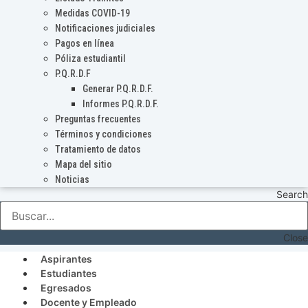
Medidas COVID-19
Notificaciones judiciales
Pagos en línea
Póliza estudiantil
P.Q.R.D.F
Generar P.Q.R.D.F.
Informes P.Q.R.D.F.
Preguntas frecuentes
Términos y condiciones
Tratamiento de datos
Mapa del sitio
Noticias
Search
Close
Aspirantes
Estudiantes
Egresados
Docente y Empleado