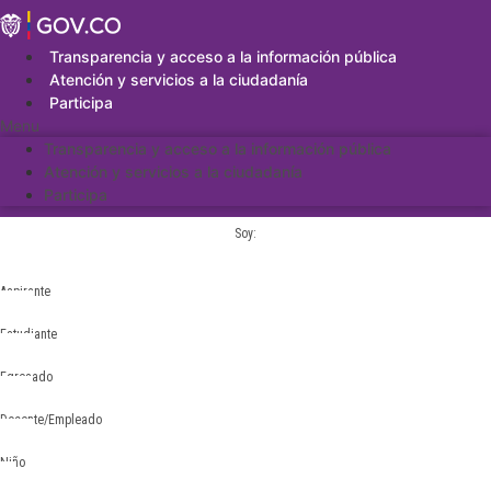
Saltar
al
contenido
Transparencia y acceso a la información pública
Atención y servicios a la ciudadanía
Participa
Menu
Transparencia y acceso a la información pública
Atención y servicios a la ciudadanía
Participa
Soy:
Aspirante
Estudiante
Egresado
Docente/Empleado
Niño