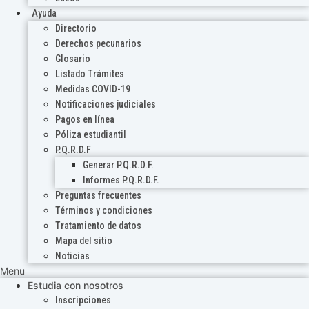
Ayuda
Directorio
Derechos pecunarios
Glosario
Listado Trámites
Medidas COVID-19
Notificaciones judiciales
Pagos en línea
Póliza estudiantil
P.Q.R.D.F
Generar P.Q.R.D.F.
Informes P.Q.R.D.F.
Preguntas frecuentes
Términos y condiciones
Tratamiento de datos
Mapa del sitio
Noticias
Menu
Estudia con nosotros
Inscripciones