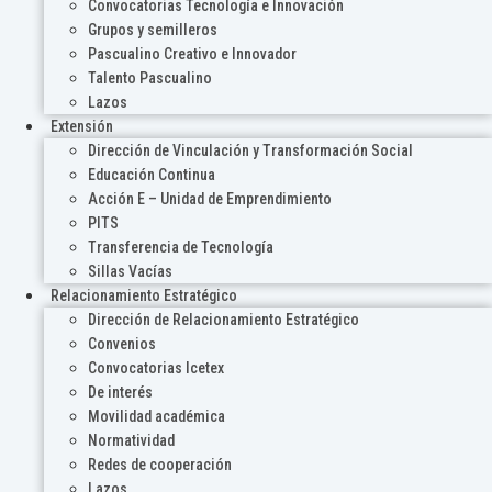
Convocatorias Tecnología e Innovación
Grupos y semilleros
Pascualino Creativo e Innovador
Talento Pascualino
Lazos
Extensión
Dirección de Vinculación y Transformación Social
Educación Continua
Acción E – Unidad de Emprendimiento
PITS
Transferencia de Tecnología
Sillas Vacías
Relacionamiento Estratégico
Dirección de Relacionamiento Estratégico
Convenios
Convocatorias Icetex
De interés
Movilidad académica
Normatividad
Redes de cooperación
Lazos