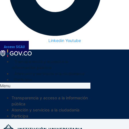
Linkedin
Youtube
Acceso SICAU
Transparencia y acceso a la
información pública
Atención y servicios a la ciudadanía
Participa
Menu
Transparencia y acceso a la información
pública
Atención y servicios a la ciudadanía
Participa