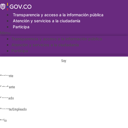
Saltar
al
contenido
Transparencia y acceso a la información pública
Atención y servicios a la ciudadanía
Participa
Menu
Transparencia y acceso a la información pública
Atención y servicios a la ciudadanía
Participa
Soy:
Aspirante
Estudiante
Egresado
Docente/Empleado
Niño