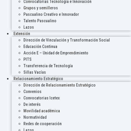
Convocatorias Tecnología e Innovación
Grupos y semilleros
Pascualino Creativo e Innovador
Talento Pascualino
Lazos
Extensión
Dirección de Vinculación y Transformación Social
Educación Continua
Acción E – Unidad de Emprendimiento
PITS
Transferencia de Tecnología
Sillas Vacías
Relacionamiento Estratégico
Dirección de Relacionamiento Estratégico
Convenios
Convocatorias Icetex
De interés
Movilidad académica
Normatividad
Redes de cooperación
Lazos