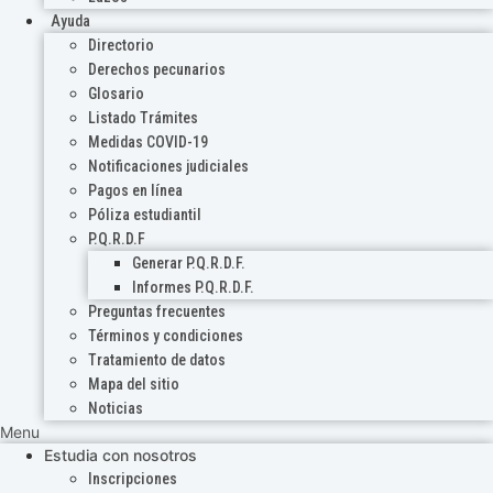
Ayuda
Directorio
Derechos pecunarios
Glosario
Listado Trámites
Medidas COVID-19
Notificaciones judiciales
Pagos en línea
Póliza estudiantil
P.Q.R.D.F
Generar P.Q.R.D.F.
Informes P.Q.R.D.F.
Preguntas frecuentes
Términos y condiciones
Tratamiento de datos
Mapa del sitio
Noticias
Menu
Estudia con nosotros
Inscripciones