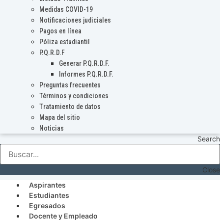
Medidas COVID-19
Notificaciones judiciales
Pagos en línea
Póliza estudiantil
P.Q.R.D.F
Generar P.Q.R.D.F.
Informes P.Q.R.D.F.
Preguntas frecuentes
Términos y condiciones
Tratamiento de datos
Mapa del sitio
Noticias
Search
Close
Aspirantes
Estudiantes
Egresados
Docente y Empleado