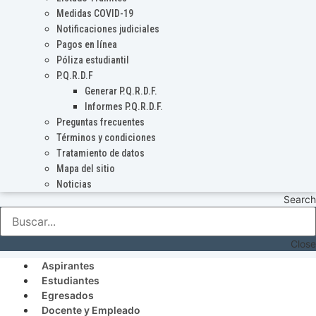
Medidas COVID-19
Notificaciones judiciales
Pagos en línea
Póliza estudiantil
P.Q.R.D.F
Generar P.Q.R.D.F.
Informes P.Q.R.D.F.
Preguntas frecuentes
Términos y condiciones
Tratamiento de datos
Mapa del sitio
Noticias
Search
Close
Aspirantes
Estudiantes
Egresados
Docente y Empleado