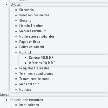
Ayuda
Directorio
Derechos pecunarios
Glosario
Listado Trámites
Medidas COVID-19
Notificaciones judiciales
Pagos en línea
Póliza estudiantil
P.Q.R.D.F
Generar P.Q.R.D.F.
Informes P.Q.R.D.F.
Preguntas frecuentes
Términos y condiciones
Tratamiento de datos
Mapa del sitio
Noticias
Menu
Estudia con nosotros
Inscripciones