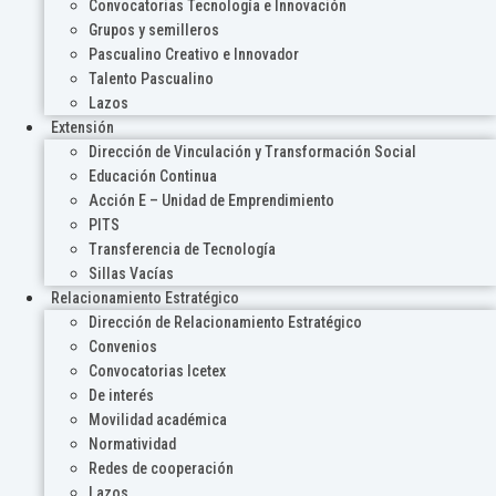
Convocatorias Tecnología e Innovación
Grupos y semilleros
Pascualino Creativo e Innovador
Talento Pascualino
Lazos
Extensión
Dirección de Vinculación y Transformación Social
Educación Continua
Acción E – Unidad de Emprendimiento
PITS
Transferencia de Tecnología
Sillas Vacías
Relacionamiento Estratégico
Dirección de Relacionamiento Estratégico
Convenios
Convocatorias Icetex
De interés
Movilidad académica
Normatividad
Redes de cooperación
Lazos