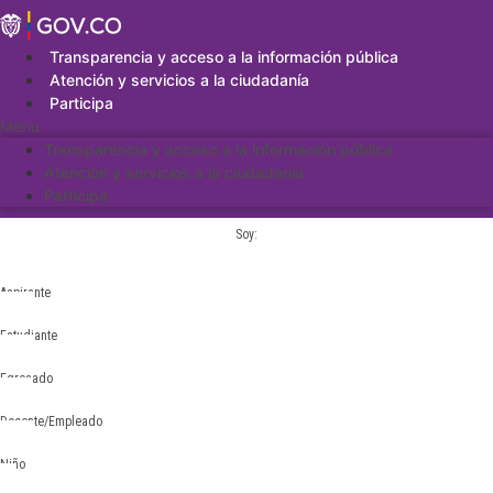
Saltar
al
contenido
Transparencia y acceso a la información pública
Atención y servicios a la ciudadanía
Participa
Menu
Transparencia y acceso a la información pública
Atención y servicios a la ciudadanía
Participa
Soy:
Aspirante
Estudiante
Egresado
Docente/Empleado
Niño