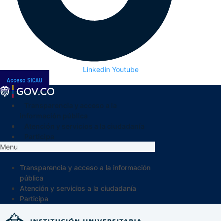
Linkedin
Youtube
Acceso SICAU
Transparencia y acceso a la
información pública
Atención y servicios a la ciudadanía
Participa
Menu
Transparencia y acceso a la información
pública
Atención y servicios a la ciudadanía
Participa