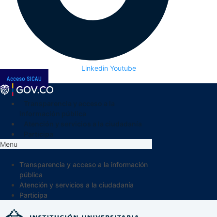
Linkedin
Youtube
Acceso SICAU
Transparencia y acceso a la
información pública
Atención y servicios a la ciudadanía
Participa
Menu
Transparencia y acceso a la información
pública
Atención y servicios a la ciudadanía
Participa