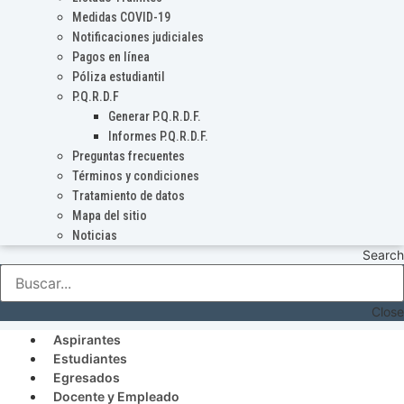
Medidas COVID-19
Notificaciones judiciales
Pagos en línea
Póliza estudiantil
P.Q.R.D.F
Generar P.Q.R.D.F.
Informes P.Q.R.D.F.
Preguntas frecuentes
Términos y condiciones
Tratamiento de datos
Mapa del sitio
Noticias
Search
Close
Aspirantes
Estudiantes
Egresados
Docente y Empleado