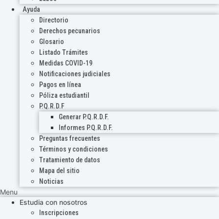
Ayuda
Directorio
Derechos pecunarios
Glosario
Listado Trámites
Medidas COVID-19
Notificaciones judiciales
Pagos en línea
Póliza estudiantil
P.Q.R.D.F
Generar P.Q.R.D.F.
Informes P.Q.R.D.F.
Preguntas frecuentes
Términos y condiciones
Tratamiento de datos
Mapa del sitio
Noticias
Menu
Estudia con nosotros
Inscripciones