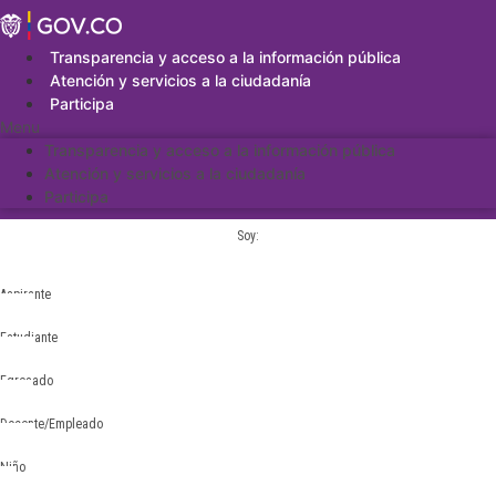
Saltar
al
contenido
Transparencia y acceso a la información pública
Atención y servicios a la ciudadanía
Participa
Menu
Transparencia y acceso a la información pública
Atención y servicios a la ciudadanía
Participa
Soy:
Aspirante
Estudiante
Egresado
Docente/Empleado
Niño