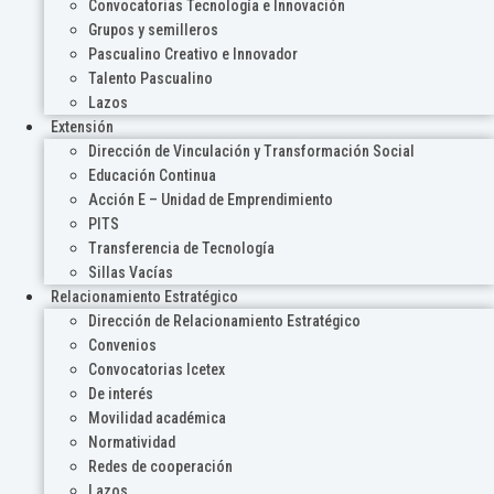
Convocatorias Tecnología e Innovación
Grupos y semilleros
Pascualino Creativo e Innovador
Talento Pascualino
Lazos
Extensión
Dirección de Vinculación y Transformación Social
Educación Continua
Acción E – Unidad de Emprendimiento
PITS
Transferencia de Tecnología
Sillas Vacías
Relacionamiento Estratégico
Dirección de Relacionamiento Estratégico
Convenios
Convocatorias Icetex
De interés
Movilidad académica
Normatividad
Redes de cooperación
Lazos