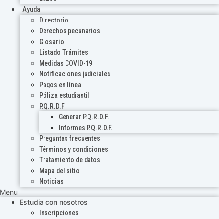
Ayuda
Directorio
Derechos pecunarios
Glosario
Listado Trámites
Medidas COVID-19
Notificaciones judiciales
Pagos en línea
Póliza estudiantil
P.Q.R.D.F
Generar P.Q.R.D.F.
Informes P.Q.R.D.F.
Preguntas frecuentes
Términos y condiciones
Tratamiento de datos
Mapa del sitio
Noticias
Menu
Estudia con nosotros
Inscripciones