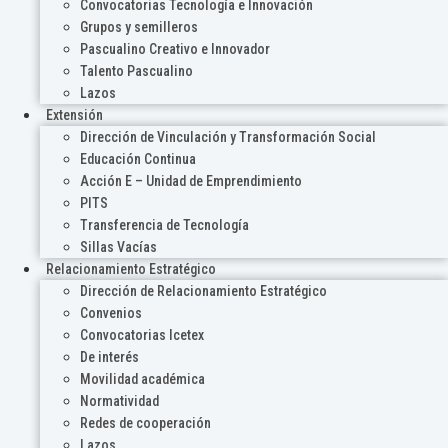
Convocatorias Tecnología e Innovación
Grupos y semilleros
Pascualino Creativo e Innovador
Talento Pascualino
Lazos
Extensión
Dirección de Vinculación y Transformación Social
Educación Continua
Acción E – Unidad de Emprendimiento
PITS
Transferencia de Tecnología
Sillas Vacías
Relacionamiento Estratégico
Dirección de Relacionamiento Estratégico
Convenios
Convocatorias Icetex
De interés
Movilidad académica
Normatividad
Redes de cooperación
Lazos