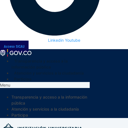
Linkedin
Youtube
Acceso SICAU
Transparencia y acceso a la
información pública
Atención y servicios a la ciudadanía
Participa
Menu
Transparencia y acceso a la información
pública
Atención y servicios a la ciudadanía
Participa