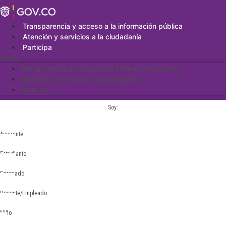
Saltar
al
contenido
Transparencia y acceso a la información pública
Atención y servicios a la ciudadanía
Participa
Menu
Transparencia y acceso a la información pública
Atención y servicios a la ciudadanía
Participa
Soy:
Aspirante
Estudiante
Egresado
Docente/Empleado
Niño