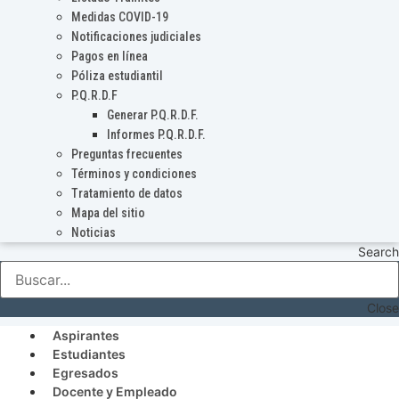
Medidas COVID-19
Notificaciones judiciales
Pagos en línea
Póliza estudiantil
P.Q.R.D.F
Generar P.Q.R.D.F.
Informes P.Q.R.D.F.
Preguntas frecuentes
Términos y condiciones
Tratamiento de datos
Mapa del sitio
Noticias
Search
Close
Aspirantes
Estudiantes
Egresados
Docente y Empleado