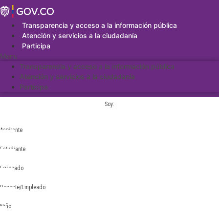
Saltar
al
contenido
Transparencia y acceso a la información pública
Atención y servicios a la ciudadanía
Participa
Menu
Transparencia y acceso a la información pública
Atención y servicios a la ciudadanía
Participa
Soy:
Aspirante
Estudiante
Egresado
Docente/Empleado
Niño