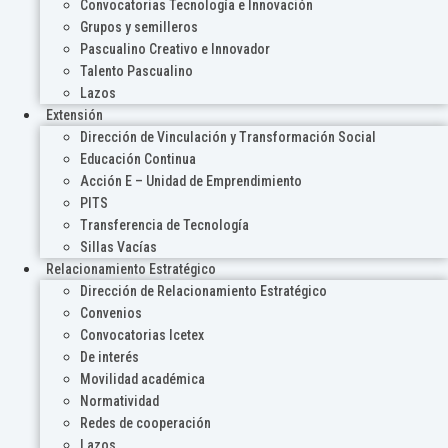
Convocatorias Tecnología e Innovación
Grupos y semilleros
Pascualino Creativo e Innovador
Talento Pascualino
Lazos
Extensión
Dirección de Vinculación y Transformación Social
Educación Continua
Acción E – Unidad de Emprendimiento
PITS
Transferencia de Tecnología
Sillas Vacías
Relacionamiento Estratégico
Dirección de Relacionamiento Estratégico
Convenios
Convocatorias Icetex
De interés
Movilidad académica
Normatividad
Redes de cooperación
Lazos