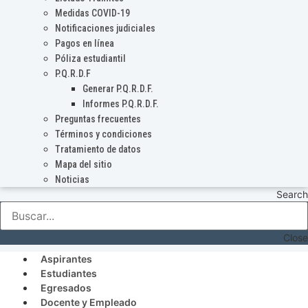
Medidas COVID-19
Notificaciones judiciales
Pagos en línea
Póliza estudiantil
P.Q.R.D.F
Generar P.Q.R.D.F.
Informes P.Q.R.D.F.
Preguntas frecuentes
Términos y condiciones
Tratamiento de datos
Mapa del sitio
Noticias
Search
Close
Aspirantes
Estudiantes
Egresados
Docente y Empleado