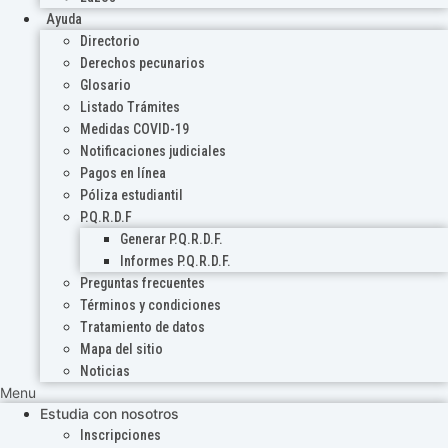
Ayuda
Directorio
Derechos pecunarios
Glosario
Listado Trámites
Medidas COVID-19
Notificaciones judiciales
Pagos en línea
Póliza estudiantil
P.Q.R.D.F
Generar P.Q.R.D.F.
Informes P.Q.R.D.F.
Preguntas frecuentes
Términos y condiciones
Tratamiento de datos
Mapa del sitio
Noticias
Menu
Estudia con nosotros
Inscripciones