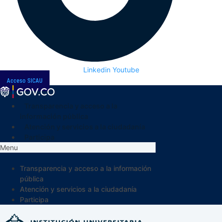
Linkedin
Youtube
Acceso SICAU
Transparencia y acceso a la
información pública
Atención y servicios a la ciudadanía
Participa
Menu
Transparencia y acceso a la información
pública
Atención y servicios a la ciudadanía
Participa