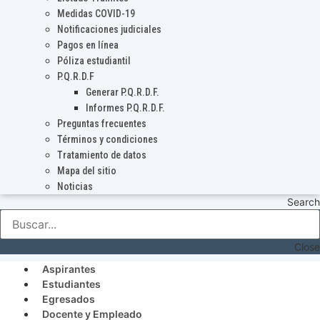
Medidas COVID-19
Notificaciones judiciales
Pagos en línea
Póliza estudiantil
P.Q.R.D.F
Generar P.Q.R.D.F.
Informes P.Q.R.D.F.
Preguntas frecuentes
Términos y condiciones
Tratamiento de datos
Mapa del sitio
Noticias
Search
Close
Aspirantes
Estudiantes
Egresados
Docente y Empleado