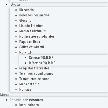
Ayuda
Directorio
Derechos pecunarios
Glosario
Listado Trámites
Medidas COVID-19
Notificaciones judiciales
Pagos en línea
Póliza estudiantil
P.Q.R.D.F
Generar P.Q.R.D.F.
Informes P.Q.R.D.F.
Preguntas frecuentes
Términos y condiciones
Tratamiento de datos
Mapa del sitio
Noticias
Menu
Estudia con nosotros
Inscripciones