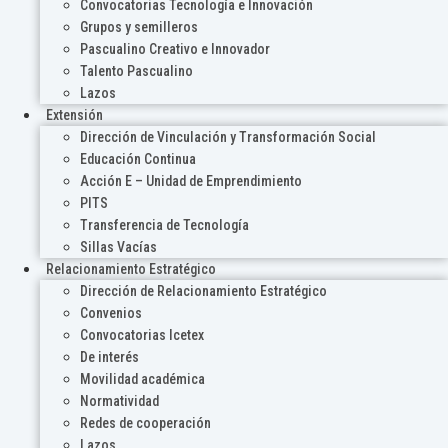
Convocatorias Tecnología e Innovación
Grupos y semilleros
Pascualino Creativo e Innovador
Talento Pascualino
Lazos
Extensión
Dirección de Vinculación y Transformación Social
Educación Continua
Acción E – Unidad de Emprendimiento
PITS
Transferencia de Tecnología
Sillas Vacías
Relacionamiento Estratégico
Dirección de Relacionamiento Estratégico
Convenios
Convocatorias Icetex
De interés
Movilidad académica
Normatividad
Redes de cooperación
Lazos