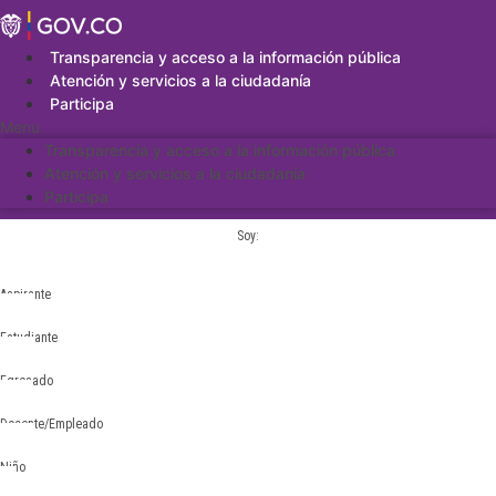
Saltar
al
contenido
Transparencia y acceso a la información pública
Atención y servicios a la ciudadanía
Participa
Menu
Transparencia y acceso a la información pública
Atención y servicios a la ciudadanía
Participa
Soy:
Aspirante
Estudiante
Egresado
Docente/Empleado
Niño