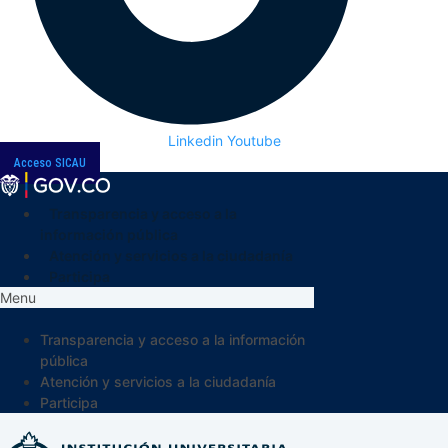
Linkedin
Youtube
Acceso SICAU
Transparencia y acceso a la
información pública
Atención y servicios a la ciudadanía
Participa
Menu
Transparencia y acceso a la información
pública
Atención y servicios a la ciudadanía
Participa