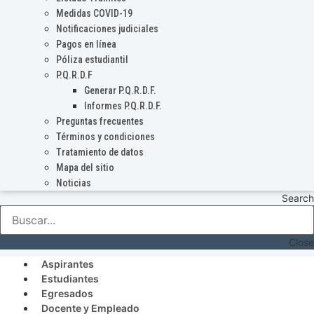
Medidas COVID-19
Notificaciones judiciales
Pagos en línea
Póliza estudiantil
P.Q.R.D.F
Generar P.Q.R.D.F.
Informes P.Q.R.D.F.
Preguntas frecuentes
Términos y condiciones
Tratamiento de datos
Mapa del sitio
Noticias
Search
Close
Aspirantes
Estudiantes
Egresados
Docente y Empleado