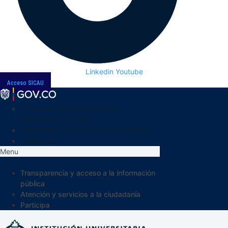
Linkedin
Youtube
Acceso SICAU
Transparencia y acceso a la
información pública
Atención y servicios a la ciudadanía
Participa
Menu
Transparencia y acceso a la información
pública
Atención y servicios a la ciudadanía
Participa