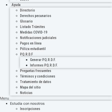
Ayuda
Directorio
Derechos pecunarios
Glosario
Listado Trámites
Medidas COVID-19
Notificaciones judiciales
Pagos en línea
Póliza estudiantil
P.Q.R.D.F
Generar P.Q.R.D.F.
Informes P.Q.R.D.F.
Preguntas frecuentes
Términos y condiciones
Tratamiento de datos
Mapa del sitio
Noticias
Menu
Estudia con nosotros
Inscripciones