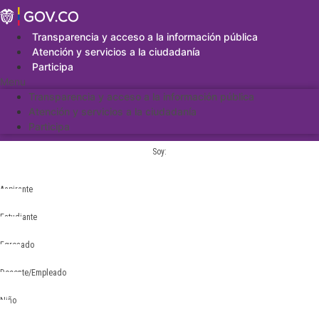
Saltar
al
contenido
Transparencia y acceso a la información pública
Atención y servicios a la ciudadanía
Participa
Menu
Transparencia y acceso a la información pública
Atención y servicios a la ciudadanía
Participa
Soy:
Aspirante
Estudiante
Egresado
Docente/Empleado
Niño