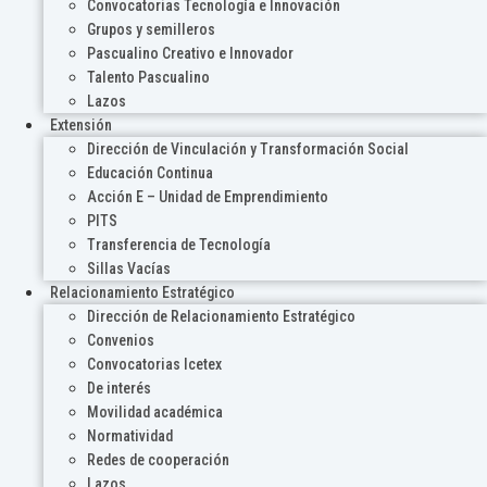
Convocatorias Tecnología e Innovación
Grupos y semilleros
Pascualino Creativo e Innovador
Talento Pascualino
Lazos
Extensión
Dirección de Vinculación y Transformación Social
Educación Continua
Acción E – Unidad de Emprendimiento
PITS
Transferencia de Tecnología
Sillas Vacías
Relacionamiento Estratégico
Dirección de Relacionamiento Estratégico
Convenios
Convocatorias Icetex
De interés
Movilidad académica
Normatividad
Redes de cooperación
Lazos