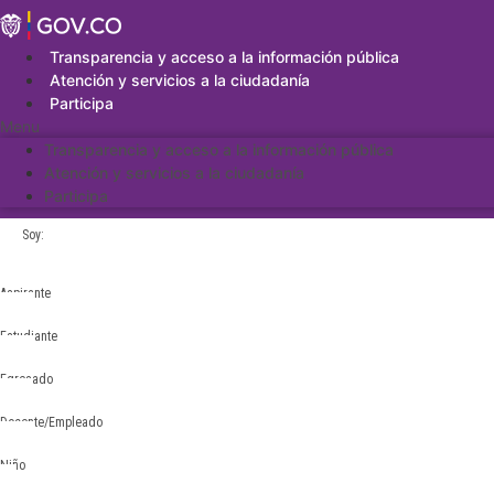
Saltar
al
contenido
Transparencia y acceso a la información pública
Atención y servicios a la ciudadanía
Participa
Menu
Transparencia y acceso a la información pública
Atención y servicios a la ciudadanía
Participa
Soy:
Aspirante
Estudiante
Egresado
Docente/Empleado
Niño