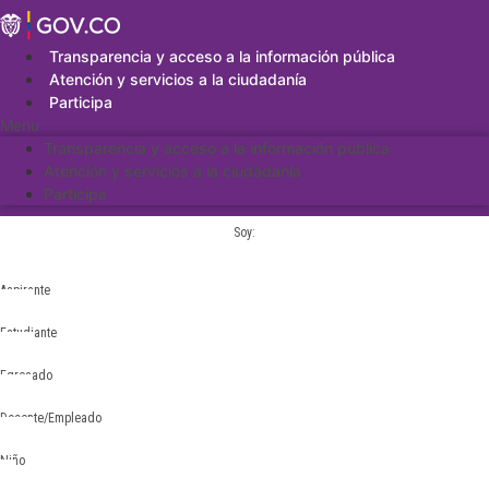
Saltar
al
contenido
Transparencia y acceso a la información pública
Atención y servicios a la ciudadanía
Participa
Menu
Transparencia y acceso a la información pública
Atención y servicios a la ciudadanía
Participa
Soy:
Aspirante
Estudiante
Egresado
Docente/Empleado
Niño