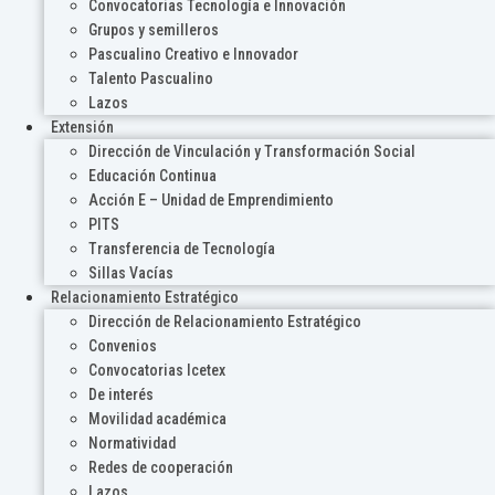
Convocatorias Tecnología e Innovación
Grupos y semilleros
Pascualino Creativo e Innovador
Talento Pascualino
Lazos
Extensión
Dirección de Vinculación y Transformación Social
Educación Continua
Acción E – Unidad de Emprendimiento
PITS
Transferencia de Tecnología
Sillas Vacías
Relacionamiento Estratégico
Dirección de Relacionamiento Estratégico
Convenios
Convocatorias Icetex
De interés
Movilidad académica
Normatividad
Redes de cooperación
Lazos