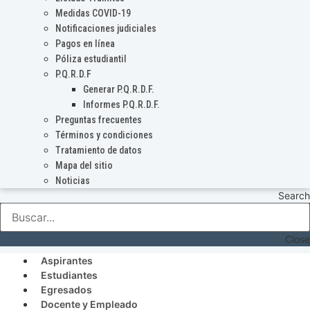
Medidas COVID-19
Notificaciones judiciales
Pagos en línea
Póliza estudiantil
P.Q.R.D.F
Generar P.Q.R.D.F.
Informes P.Q.R.D.F.
Preguntas frecuentes
Términos y condiciones
Tratamiento de datos
Mapa del sitio
Noticias
Search
Close
Aspirantes
Estudiantes
Egresados
Docente y Empleado