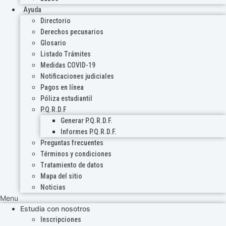
Ayuda
Directorio
Derechos pecunarios
Glosario
Listado Trámites
Medidas COVID-19
Notificaciones judiciales
Pagos en línea
Póliza estudiantil
P.Q.R.D.F
Generar P.Q.R.D.F.
Informes P.Q.R.D.F.
Preguntas frecuentes
Términos y condiciones
Tratamiento de datos
Mapa del sitio
Noticias
Menu
Estudia con nosotros
Inscripciones