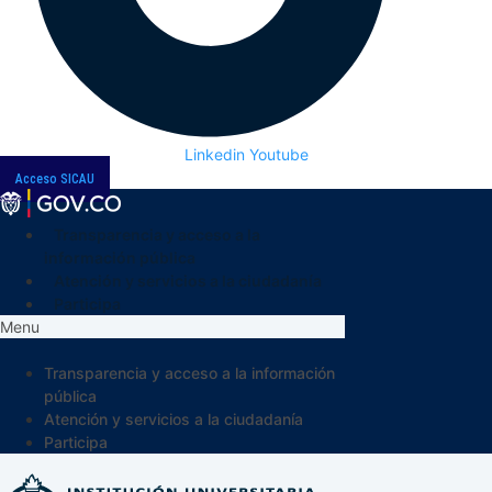
Linkedin
Youtube
Acceso SICAU
Transparencia y acceso a la
información pública
Atención y servicios a la ciudadanía
Participa
Menu
Transparencia y acceso a la información
pública
Atención y servicios a la ciudadanía
Participa