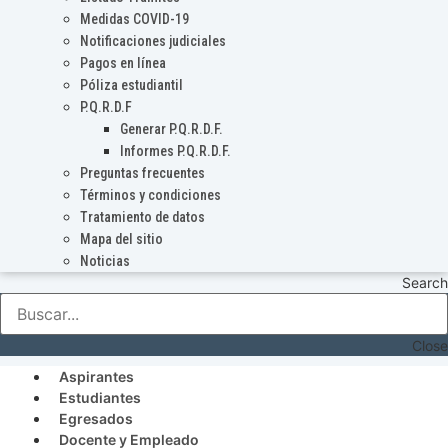
Medidas COVID-19
Notificaciones judiciales
Pagos en línea
Póliza estudiantil
P.Q.R.D.F
Generar P.Q.R.D.F.
Informes P.Q.R.D.F.
Preguntas frecuentes
Términos y condiciones
Tratamiento de datos
Mapa del sitio
Noticias
Search
Close
Aspirantes
Estudiantes
Egresados
Docente y Empleado