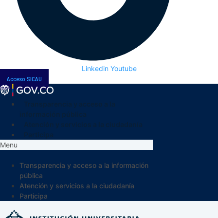
Linkedin
Youtube
Acceso SICAU
Transparencia y acceso a la
información pública
Atención y servicios a la ciudadanía
Participa
Menu
Transparencia y acceso a la información
pública
Atención y servicios a la ciudadanía
Participa