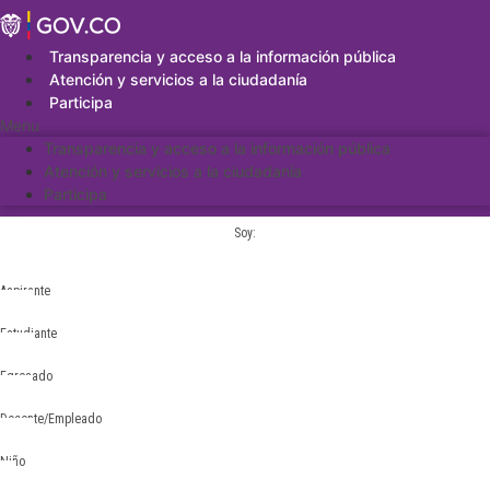
Saltar
al
contenido
Transparencia y acceso a la información pública
Atención y servicios a la ciudadanía
Participa
Menu
Transparencia y acceso a la información pública
Atención y servicios a la ciudadanía
Participa
Soy:
Aspirante
Estudiante
Egresado
Docente/Empleado
Niño