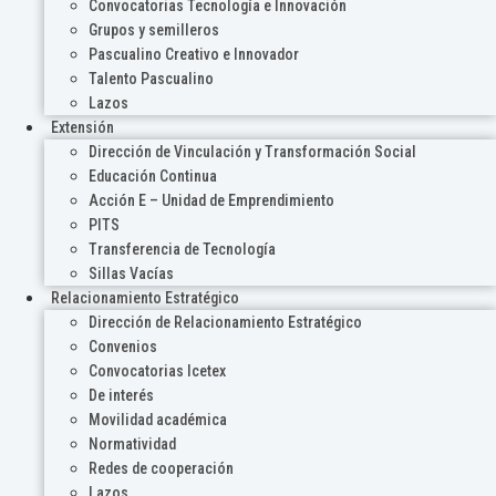
Convocatorias Tecnología e Innovación
Grupos y semilleros
Pascualino Creativo e Innovador
Talento Pascualino
Lazos
Extensión
Dirección de Vinculación y Transformación Social
Educación Continua
Acción E – Unidad de Emprendimiento
PITS
Transferencia de Tecnología
Sillas Vacías
Relacionamiento Estratégico
Dirección de Relacionamiento Estratégico
Convenios
Convocatorias Icetex
De interés
Movilidad académica
Normatividad
Redes de cooperación
Lazos