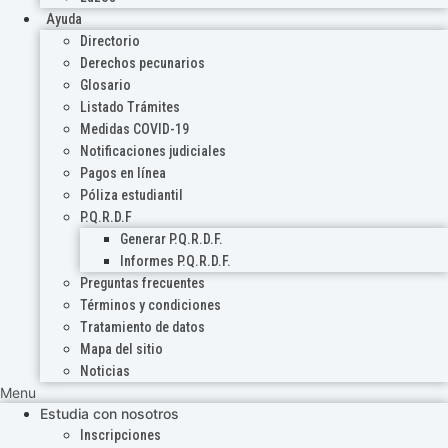
Ayuda
Directorio
Derechos pecunarios
Glosario
Listado Trámites
Medidas COVID-19
Notificaciones judiciales
Pagos en línea
Póliza estudiantil
P.Q.R.D.F
Generar P.Q.R.D.F.
Informes P.Q.R.D.F.
Preguntas frecuentes
Términos y condiciones
Tratamiento de datos
Mapa del sitio
Noticias
Menu
Estudia con nosotros
Inscripciones