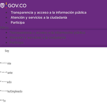
Saltar
al
contenido
Transparencia y acceso a la información pública
Atención y servicios a la ciudadanía
Participa
Menu
Transparencia y acceso a la información pública
Atención y servicios a la ciudadanía
Participa
Soy:
Aspirante
Estudiante
Egresado
Docente/Empleado
Niño