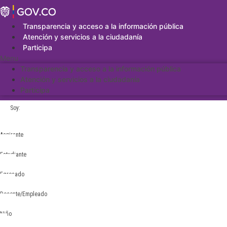
Saltar
al
contenido
Transparencia y acceso a la información pública
Atención y servicios a la ciudadanía
Participa
Menu
Transparencia y acceso a la información pública
Atención y servicios a la ciudadanía
Participa
Soy:
Aspirante
Estudiante
Egresado
Docente/Empleado
Niño