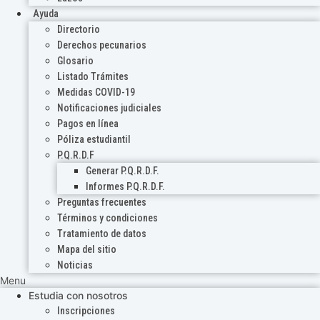
Ayuda
Directorio
Derechos pecunarios
Glosario
Listado Trámites
Medidas COVID-19
Notificaciones judiciales
Pagos en línea
Póliza estudiantil
P.Q.R.D.F
Generar P.Q.R.D.F.
Informes P.Q.R.D.F.
Preguntas frecuentes
Términos y condiciones
Tratamiento de datos
Mapa del sitio
Noticias
Menu
Estudia con nosotros
Inscripciones