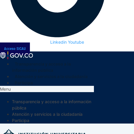
Linkedin
Youtube
Acceso SICAU
Transparencia y acceso a la
información pública
Atención y servicios a la ciudadanía
Participa
Menu
Transparencia y acceso a la información
pública
Atención y servicios a la ciudadanía
Participa