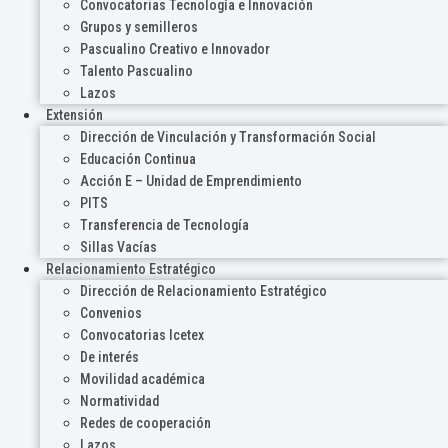
Convocatorias Tecnología e Innovación
Grupos y semilleros
Pascualino Creativo e Innovador
Talento Pascualino
Lazos
Extensión
Dirección de Vinculación y Transformación Social
Educación Continua
Acción E – Unidad de Emprendimiento
PITS
Transferencia de Tecnología
Sillas Vacías
Relacionamiento Estratégico
Dirección de Relacionamiento Estratégico
Convenios
Convocatorias Icetex
De interés
Movilidad académica
Normatividad
Redes de cooperación
Lazos