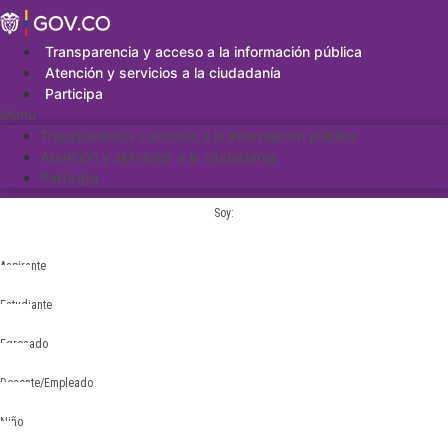
Saltar
al
contenido
Transparencia y acceso a la información pública
Atención y servicios a la ciudadanía
Participa
Menu
Transparencia y acceso a la información pública
Atención y servicios a la ciudadanía
Participa
Soy:
Aspirante
Estudiante
Egresado
Docente/Empleado
Niño