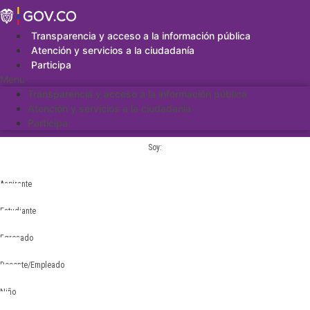
Saltar
al
contenido
Transparencia y acceso a la información pública
Atención y servicios a la ciudadanía
Participa
Menu
Transparencia y acceso a la información pública
Atención y servicios a la ciudadanía
Participa
Soy:
Aspirante
Estudiante
Egresado
Docente/Empleado
Niño