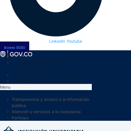
Linkedin
Youtube
Acceso SICAU
Transparencia y acceso a la
información pública
Atención y servicios a la ciudadanía
Participa
Menu
Transparencia y acceso a la información
pública
Atención y servicios a la ciudadanía
Participa