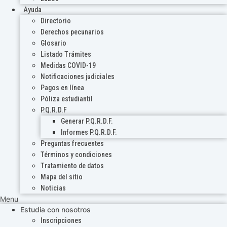
Ayuda
Directorio
Derechos pecunarios
Glosario
Listado Trámites
Medidas COVID-19
Notificaciones judiciales
Pagos en línea
Póliza estudiantil
P.Q.R.D.F
Generar P.Q.R.D.F.
Informes P.Q.R.D.F.
Preguntas frecuentes
Términos y condiciones
Tratamiento de datos
Mapa del sitio
Noticias
Menu
Estudia con nosotros
Inscripciones