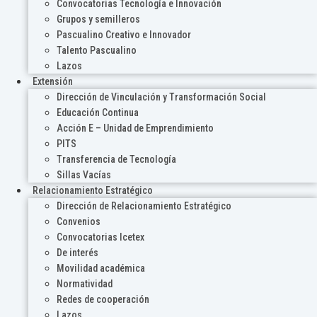
Convocatorias Tecnología e Innovación
Grupos y semilleros
Pascualino Creativo e Innovador
Talento Pascualino
Lazos
Extensión
Dirección de Vinculación y Transformación Social
Educación Continua
Acción E – Unidad de Emprendimiento
PITS
Transferencia de Tecnología
Sillas Vacías
Relacionamiento Estratégico
Dirección de Relacionamiento Estratégico
Convenios
Convocatorias Icetex
De interés
Movilidad académica
Normatividad
Redes de cooperación
Lazos