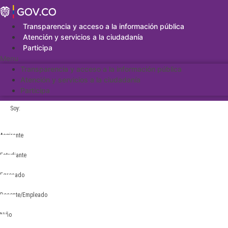
Saltar
al
contenido
Transparencia y acceso a la información pública
Atención y servicios a la ciudadanía
Participa
Menu
Transparencia y acceso a la información pública
Atención y servicios a la ciudadanía
Participa
Soy:
Aspirante
Estudiante
Egresado
Docente/Empleado
Niño