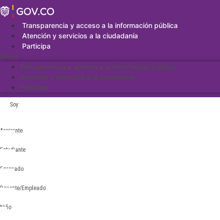
Saltar
al
contenido
Transparencia y acceso a la información pública
Atención y servicios a la ciudadanía
Participa
Menu
Transparencia y acceso a la información pública
Atención y servicios a la ciudadanía
Participa
Soy:
Aspirante
Estudiante
Egresado
Docente/Empleado
Niño