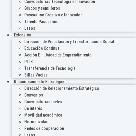
Convocatorias Tecnología e Innovación
Grupos y semilleros
Pascualino Creativo e Innovador
Talento Pascualino
Lazos
Extensión
Dirección de Vinculación y Transformación Social
Educación Continua
Acción E – Unidad de Emprendimiento
PITS
Transferencia de Tecnología
Sillas Vacías
Relacionamiento Estratégico
Dirección de Relacionamiento Estratégico
Convenios
Convocatorias Icetex
De interés
Movilidad académica
Normatividad
Redes de cooperación
Lazos