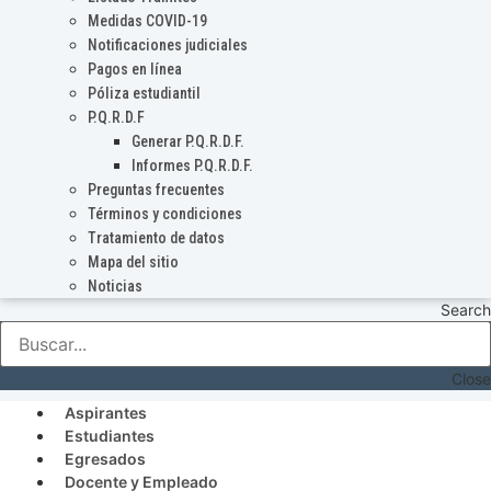
Medidas COVID-19
Notificaciones judiciales
Pagos en línea
Póliza estudiantil
P.Q.R.D.F
Generar P.Q.R.D.F.
Informes P.Q.R.D.F.
Preguntas frecuentes
Términos y condiciones
Tratamiento de datos
Mapa del sitio
Noticias
Search
Close
Aspirantes
Estudiantes
Egresados
Docente y Empleado