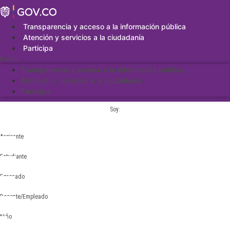
Saltar
al
contenido
Transparencia y acceso a la información pública
Atención y servicios a la ciudadanía
Participa
Menu
Transparencia y acceso a la información pública
Atención y servicios a la ciudadanía
Participa
Soy:
Aspirante
Estudiante
Egresado
Docente/Empleado
Niño