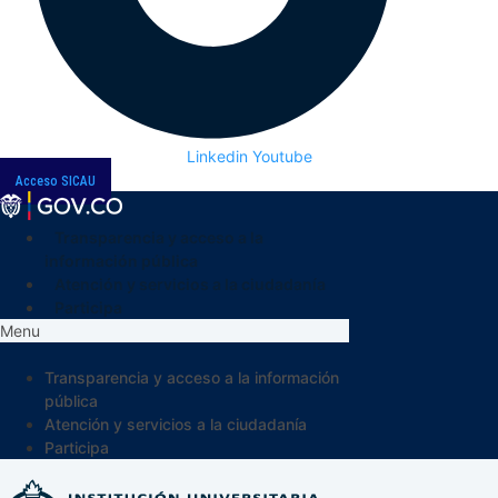
Linkedin
Youtube
Acceso SICAU
Transparencia y acceso a la
información pública
Atención y servicios a la ciudadanía
Participa
Menu
Transparencia y acceso a la información
pública
Atención y servicios a la ciudadanía
Participa