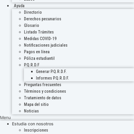
Ayuda
Directorio
Derechos pecunarios
Glosario
Listado Trámites
Medidas COVID-19
Notificaciones judiciales
Pagos en línea
Póliza estudiantil
P.Q.R.D.F
Generar P.Q.R.D.F.
Informes P.Q.R.D.F.
Preguntas frecuentes
Términos y condiciones
Tratamiento de datos
Mapa del sitio
Noticias
Menu
Estudia con nosotros
Inscripciones