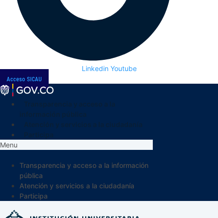
Linkedin
Youtube
Acceso SICAU
Transparencia y acceso a la
información pública
Atención y servicios a la ciudadanía
Participa
Menu
Transparencia y acceso a la información
pública
Atención y servicios a la ciudadanía
Participa