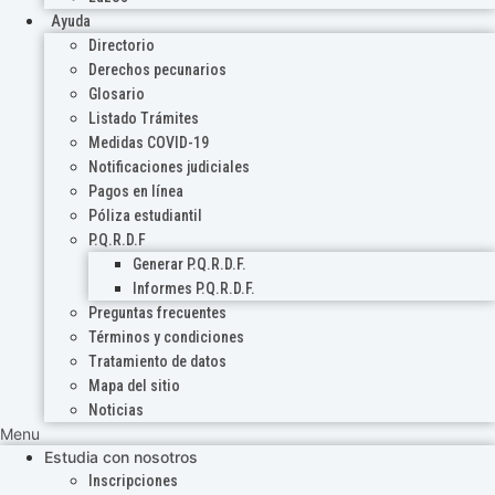
Ayuda
Directorio
Derechos pecunarios
Glosario
Listado Trámites
Medidas COVID-19
Notificaciones judiciales
Pagos en línea
Póliza estudiantil
P.Q.R.D.F
Generar P.Q.R.D.F.
Informes P.Q.R.D.F.
Preguntas frecuentes
Términos y condiciones
Tratamiento de datos
Mapa del sitio
Noticias
Menu
Estudia con nosotros
Inscripciones