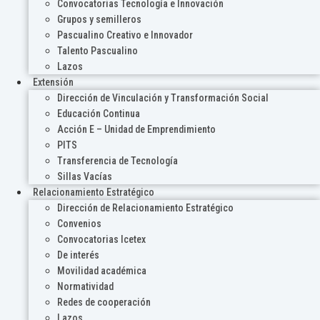
Convocatorias Tecnología e Innovación
Grupos y semilleros
Pascualino Creativo e Innovador
Talento Pascualino
Lazos
Extensión
Dirección de Vinculación y Transformación Social
Educación Continua
Acción E – Unidad de Emprendimiento
PITS
Transferencia de Tecnología
Sillas Vacías
Relacionamiento Estratégico
Dirección de Relacionamiento Estratégico
Convenios
Convocatorias Icetex
De interés
Movilidad académica
Normatividad
Redes de cooperación
Lazos