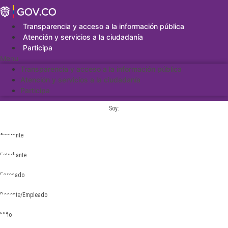
Saltar
al
contenido
Transparencia y acceso a la información pública
Atención y servicios a la ciudadanía
Participa
Menu
Transparencia y acceso a la información pública
Atención y servicios a la ciudadanía
Participa
Soy:
Aspirante
Estudiante
Egresado
Docente/Empleado
Niño