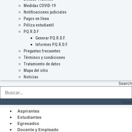
Medidas COVID-19
Notificaciones judiciales
Pagos en línea
Póliza estudiantil
P.Q.R.D.F
Generar P.Q.R.D.F.
Informes P.Q.R.D.F.
Preguntas frecuentes
Términos y condiciones
Tratamiento de datos
Mapa del sitio
Noticias
Search
Close
Aspirantes
Estudiantes
Egresados
Docente y Empleado