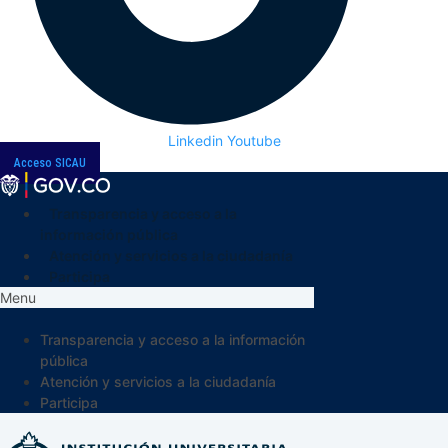
Linkedin
Youtube
Acceso SICAU
Transparencia y acceso a la
información pública
Atención y servicios a la ciudadanía
Participa
Menu
Transparencia y acceso a la información
pública
Atención y servicios a la ciudadanía
Participa