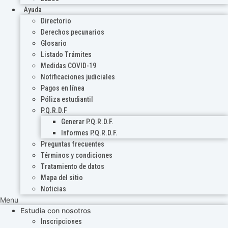
Ayuda
Directorio
Derechos pecunarios
Glosario
Listado Trámites
Medidas COVID-19
Notificaciones judiciales
Pagos en línea
Póliza estudiantil
P.Q.R.D.F
Generar P.Q.R.D.F.
Informes P.Q.R.D.F.
Preguntas frecuentes
Términos y condiciones
Tratamiento de datos
Mapa del sitio
Noticias
Menu
Estudia con nosotros
Inscripciones