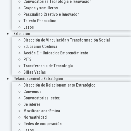
Convocatorias Tecnología e Innovación
Grupos y semilleros
Pascualino Creativo e Innovador
Talento Pascualino
Lazos
Extensión
Dirección de Vinculación y Transformación Social
Educación Continua
Acción E – Unidad de Emprendimiento
PITS
Transferencia de Tecnología
Sillas Vacías
Relacionamiento Estratégico
Dirección de Relacionamiento Estratégico
Convenios
Convocatorias Icetex
De interés
Movilidad académica
Normatividad
Redes de cooperación
Lazos