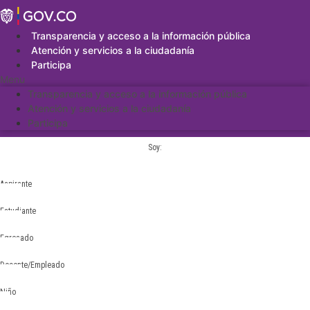
Saltar
al
contenido
Transparencia y acceso a la información pública
Atención y servicios a la ciudadanía
Participa
Menu
Transparencia y acceso a la información pública
Atención y servicios a la ciudadanía
Participa
Soy:
Aspirante
Estudiante
Egresado
Docente/Empleado
Niño