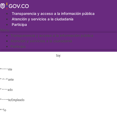
Saltar
al
contenido
Transparencia y acceso a la información pública
Atención y servicios a la ciudadanía
Participa
Menu
Transparencia y acceso a la información pública
Atención y servicios a la ciudadanía
Participa
Soy:
Aspirante
Estudiante
Egresado
Docente/Empleado
Niño