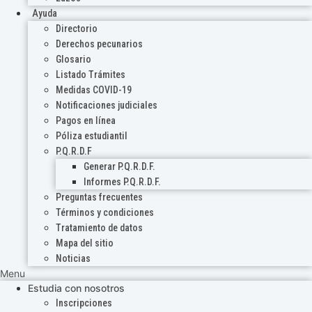
Ayuda
Directorio
Derechos pecunarios
Glosario
Listado Trámites
Medidas COVID-19
Notificaciones judiciales
Pagos en línea
Póliza estudiantil
P.Q.R.D.F
Generar P.Q.R.D.F.
Informes P.Q.R.D.F.
Preguntas frecuentes
Términos y condiciones
Tratamiento de datos
Mapa del sitio
Noticias
Menu
Estudia con nosotros
Inscripciones