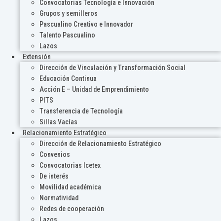
Convocatorias Tecnología e Innovación
Grupos y semilleros
Pascualino Creativo e Innovador
Talento Pascualino
Lazos
Extensión
Dirección de Vinculación y Transformación Social
Educación Continua
Acción E – Unidad de Emprendimiento
PITS
Transferencia de Tecnología
Sillas Vacías
Relacionamiento Estratégico
Dirección de Relacionamiento Estratégico
Convenios
Convocatorias Icetex
De interés
Movilidad académica
Normatividad
Redes de cooperación
Lazos