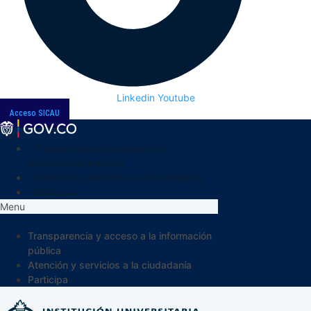
Linkedin
Youtube
Acceso SICAU
Transparencia y acceso a la
información pública
Atención y servicios a la ciudadanía
Participa
Menu
Transparencia y acceso a la información
pública
Atención y servicios a la ciudadanía
Participa