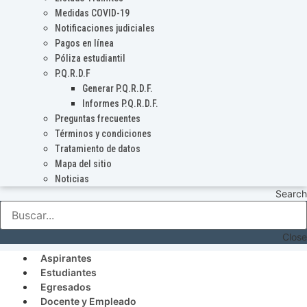
Medidas COVID-19
Notificaciones judiciales
Pagos en línea
Póliza estudiantil
P.Q.R.D.F
Generar P.Q.R.D.F.
Informes P.Q.R.D.F.
Preguntas frecuentes
Términos y condiciones
Tratamiento de datos
Mapa del sitio
Noticias
Search
Close
Aspirantes
Estudiantes
Egresados
Docente y Empleado