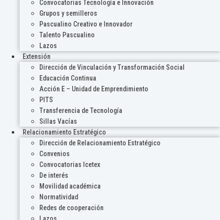
Convocatorias Tecnología e Innovación
Grupos y semilleros
Pascualino Creativo e Innovador
Talento Pascualino
Lazos
Extensión
Dirección de Vinculación y Transformación Social
Educación Continua
Acción E – Unidad de Emprendimiento
PITS
Transferencia de Tecnología
Sillas Vacías
Relacionamiento Estratégico
Dirección de Relacionamiento Estratégico
Convenios
Convocatorias Icetex
De interés
Movilidad académica
Normatividad
Redes de cooperación
Lazos