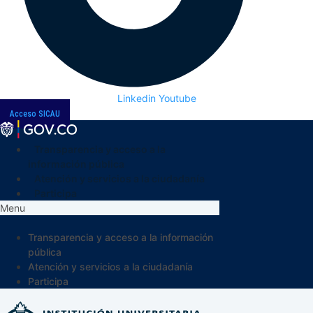
Linkedin
Youtube
Acceso SICAU
Transparencia y acceso a la
información pública
Atención y servicios a la ciudadanía
Participa
Menu
Transparencia y acceso a la información
pública
Atención y servicios a la ciudadanía
Participa