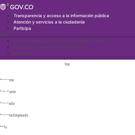
Saltar
al
contenido
Transparencia y acceso a la información pública
Atención y servicios a la ciudadanía
Participa
Menu
Transparencia y acceso a la información pública
Atención y servicios a la ciudadanía
Participa
Soy:
Aspirante
Estudiante
Egresado
Docente/Empleado
Niño