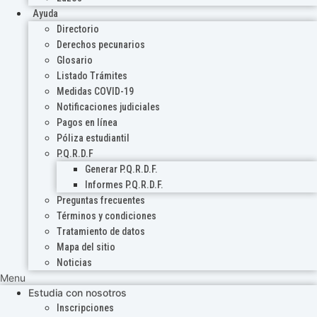
Ayuda
Directorio
Derechos pecunarios
Glosario
Listado Trámites
Medidas COVID-19
Notificaciones judiciales
Pagos en línea
Póliza estudiantil
P.Q.R.D.F
Generar P.Q.R.D.F.
Informes P.Q.R.D.F.
Preguntas frecuentes
Términos y condiciones
Tratamiento de datos
Mapa del sitio
Noticias
Menu
Estudia con nosotros
Inscripciones