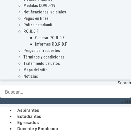
Medidas COVID-19
Notificaciones judiciales
Pagos en línea
Póliza estudiantil
P.Q.R.D.F
Generar P.Q.R.D.F.
Informes P.Q.R.D.F.
Preguntas frecuentes
Términos y condiciones
Tratamiento de datos
Mapa del sitio
Noticias
Search
Close
Aspirantes
Estudiantes
Egresados
Docente y Empleado