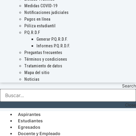
Medidas COVID-19
Notificaciones judiciales
Pagos en línea
Póliza estudiantil
P.Q.R.D.F
Generar P.Q.R.D.F.
Informes P.Q.R.D.F.
Preguntas frecuentes
Términos y condiciones
Tratamiento de datos
Mapa del sitio
Noticias
Search
Close
Aspirantes
Estudiantes
Egresados
Docente y Empleado