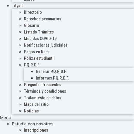
Ayuda
Directorio
Derechos pecunarios
Glosario
Listado Trámites
Medidas COVID-19
Notificaciones judiciales
Pagos en línea
Póliza estudiantil
P.Q.R.D.F
Generar P.Q.R.D.F.
Informes P.Q.R.D.F.
Preguntas frecuentes
Términos y condiciones
Tratamiento de datos
Mapa del sitio
Noticias
Menu
Estudia con nosotros
Inscripciones