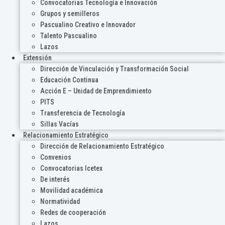
Convocatorias Tecnología e Innovación
Grupos y semilleros
Pascualino Creativo e Innovador
Talento Pascualino
Lazos
Extensión
Dirección de Vinculación y Transformación Social
Educación Continua
Acción E – Unidad de Emprendimiento
PITS
Transferencia de Tecnología
Sillas Vacías
Relacionamiento Estratégico
Dirección de Relacionamiento Estratégico
Convenios
Convocatorias Icetex
De interés
Movilidad académica
Normatividad
Redes de cooperación
Lazos