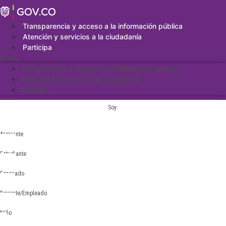
Saltar
al
contenido
Transparencia y acceso a la información pública
Atención y servicios a la ciudadanía
Participa
Menu
Transparencia y acceso a la información pública
Atención y servicios a la ciudadanía
Participa
Soy:
Aspirante
Estudiante
Egresado
Docente/Empleado
Niño