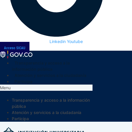
Linkedin
Youtube
Acceso SICAU
Transparencia y acceso a la
información pública
Atención y servicios a la ciudadanía
Participa
Menu
Transparencia y acceso a la información
pública
Atención y servicios a la ciudadanía
Participa