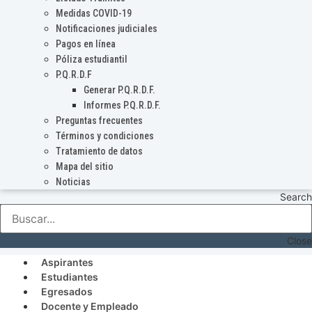
Medidas COVID-19
Notificaciones judiciales
Pagos en línea
Póliza estudiantil
P.Q.R.D.F
Generar P.Q.R.D.F.
Informes P.Q.R.D.F.
Preguntas frecuentes
Términos y condiciones
Tratamiento de datos
Mapa del sitio
Noticias
Search
Close
Aspirantes
Estudiantes
Egresados
Docente y Empleado