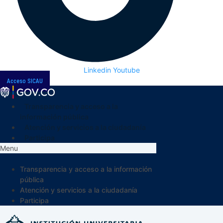
Linkedin
Youtube
Acceso SICAU
Transparencia y acceso a la
información pública
Atención y servicios a la ciudadanía
Participa
Menu
Transparencia y acceso a la información
pública
Atención y servicios a la ciudadanía
Participa