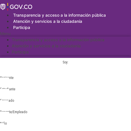
Saltar
al
contenido
Transparencia y acceso a la información pública
Atención y servicios a la ciudadanía
Participa
Menu
Transparencia y acceso a la información pública
Atención y servicios a la ciudadanía
Participa
Soy:
Aspirante
Estudiante
Egresado
Docente/Empleado
Niño