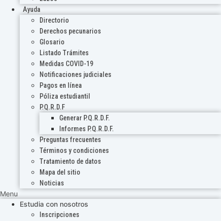
Ayuda
Directorio
Derechos pecunarios
Glosario
Listado Trámites
Medidas COVID-19
Notificaciones judiciales
Pagos en línea
Póliza estudiantil
P.Q.R.D.F
Generar P.Q.R.D.F.
Informes P.Q.R.D.F.
Preguntas frecuentes
Términos y condiciones
Tratamiento de datos
Mapa del sitio
Noticias
Menu
Estudia con nosotros
Inscripciones