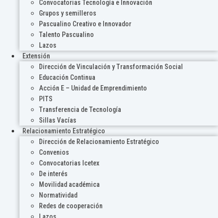
Convocatorias Tecnología e Innovación
Grupos y semilleros
Pascualino Creativo e Innovador
Talento Pascualino
Lazos
Extensión
Dirección de Vinculación y Transformación Social
Educación Continua
Acción E – Unidad de Emprendimiento
PITS
Transferencia de Tecnología
Sillas Vacías
Relacionamiento Estratégico
Dirección de Relacionamiento Estratégico
Convenios
Convocatorias Icetex
De interés
Movilidad académica
Normatividad
Redes de cooperación
Lazos