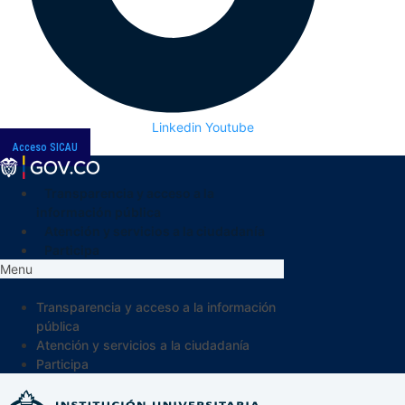
Linkedin
Youtube
Acceso SICAU
Transparencia y acceso a la
información pública
Atención y servicios a la ciudadanía
Participa
Menu
Transparencia y acceso a la información
pública
Atención y servicios a la ciudadanía
Participa