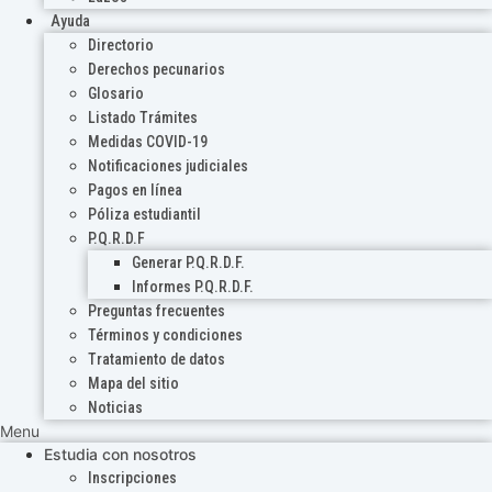
Ayuda
Directorio
Derechos pecunarios
Glosario
Listado Trámites
Medidas COVID-19
Notificaciones judiciales
Pagos en línea
Póliza estudiantil
P.Q.R.D.F
Generar P.Q.R.D.F.
Informes P.Q.R.D.F.
Preguntas frecuentes
Términos y condiciones
Tratamiento de datos
Mapa del sitio
Noticias
Menu
Estudia con nosotros
Inscripciones