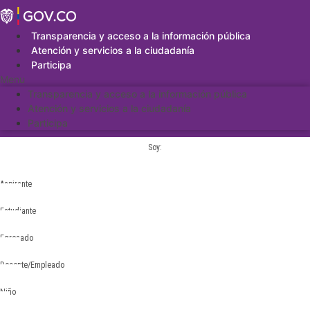
Saltar
al
contenido
Transparencia y acceso a la información pública
Atención y servicios a la ciudadanía
Participa
Menu
Transparencia y acceso a la información pública
Atención y servicios a la ciudadanía
Participa
Soy:
Aspirante
Estudiante
Egresado
Docente/Empleado
Niño