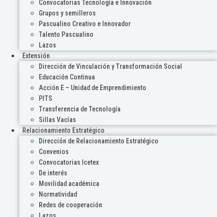
Convocatorias Tecnología e Innovación
Grupos y semilleros
Pascualino Creativo e Innovador
Talento Pascualino
Lazos
Extensión
Dirección de Vinculación y Transformación Social
Educación Continua
Acción E – Unidad de Emprendimiento
PITS
Transferencia de Tecnología
Sillas Vacías
Relacionamiento Estratégico
Dirección de Relacionamiento Estratégico
Convenios
Convocatorias Icetex
De interés
Movilidad académica
Normatividad
Redes de cooperación
Lazos