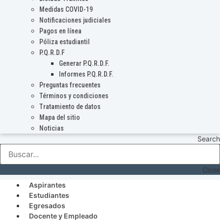
Medidas COVID-19
Notificaciones judiciales
Pagos en línea
Póliza estudiantil
P.Q.R.D.F
Generar P.Q.R.D.F.
Informes P.Q.R.D.F.
Preguntas frecuentes
Términos y condiciones
Tratamiento de datos
Mapa del sitio
Noticias
Search
Close
Aspirantes
Estudiantes
Egresados
Docente y Empleado