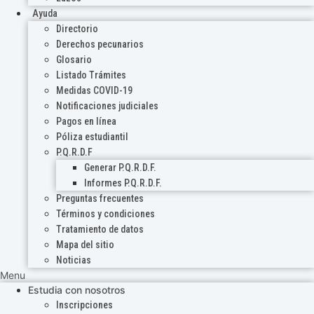
Ayuda
Directorio
Derechos pecunarios
Glosario
Listado Trámites
Medidas COVID-19
Notificaciones judiciales
Pagos en línea
Póliza estudiantil
P.Q.R.D.F
Generar P.Q.R.D.F.
Informes P.Q.R.D.F.
Preguntas frecuentes
Términos y condiciones
Tratamiento de datos
Mapa del sitio
Noticias
Menu
Estudia con nosotros
Inscripciones