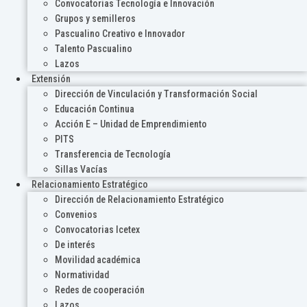
Convocatorias Tecnología e Innovación
Grupos y semilleros
Pascualino Creativo e Innovador
Talento Pascualino
Lazos
Extensión
Dirección de Vinculación y Transformación Social
Educación Continua
Acción E – Unidad de Emprendimiento
PITS
Transferencia de Tecnología
Sillas Vacías
Relacionamiento Estratégico
Dirección de Relacionamiento Estratégico
Convenios
Convocatorias Icetex
De interés
Movilidad académica
Normatividad
Redes de cooperación
Lazos