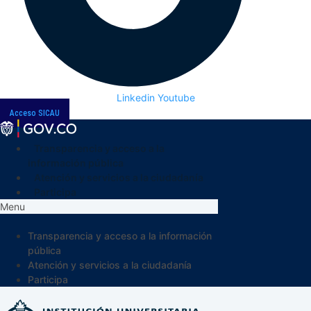
Linkedin
Youtube
Acceso SICAU
Transparencia y acceso a la
información pública
Atención y servicios a la ciudadanía
Participa
Menu
Transparencia y acceso a la información
pública
Atención y servicios a la ciudadanía
Participa