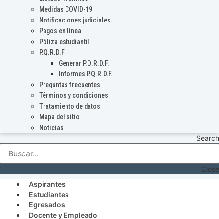
Medidas COVID-19
Notificaciones judiciales
Pagos en línea
Póliza estudiantil
P.Q.R.D.F
Generar P.Q.R.D.F.
Informes P.Q.R.D.F.
Preguntas frecuentes
Términos y condiciones
Tratamiento de datos
Mapa del sitio
Noticias
Search
Close
Aspirantes
Estudiantes
Egresados
Docente y Empleado