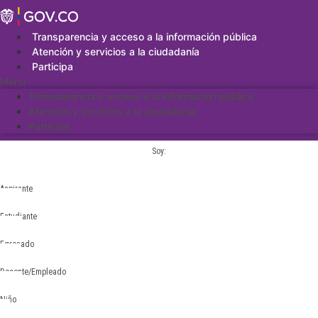
Saltar
al
contenido
Transparencia y acceso a la información pública
Atención y servicios a la ciudadanía
Participa
Menu
Transparencia y acceso a la información pública
Atención y servicios a la ciudadanía
Participa
Soy:
Aspirante
Estudiante
Egresado
Docente/Empleado
Niño