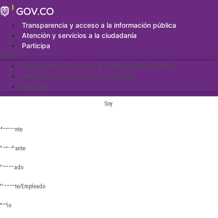
Saltar
al
contenido
Transparencia y acceso a la información pública
Atención y servicios a la ciudadanía
Participa
Menu
Transparencia y acceso a la información pública
Atención y servicios a la ciudadanía
Participa
Soy:
Aspirante
Estudiante
Egresado
Docente/Empleado
Niño