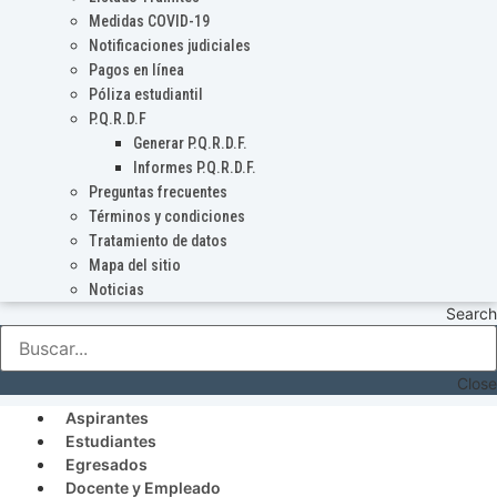
Medidas COVID-19
Notificaciones judiciales
Pagos en línea
Póliza estudiantil
P.Q.R.D.F
Generar P.Q.R.D.F.
Informes P.Q.R.D.F.
Preguntas frecuentes
Términos y condiciones
Tratamiento de datos
Mapa del sitio
Noticias
Search
Close
Aspirantes
Estudiantes
Egresados
Docente y Empleado