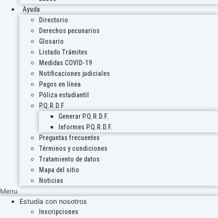
Ayuda
Directorio
Derechos pecunarios
Glosario
Listado Trámites
Medidas COVID-19
Notificaciones judiciales
Pagos en línea
Póliza estudiantil
P.Q.R.D.F
Generar P.Q.R.D.F.
Informes P.Q.R.D.F.
Preguntas frecuentes
Términos y condiciones
Tratamiento de datos
Mapa del sitio
Noticias
Menu
Estudia con nosotros
Inscripciones