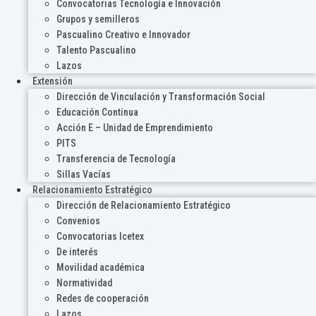
Convocatorias Tecnología e Innovación
Grupos y semilleros
Pascualino Creativo e Innovador
Talento Pascualino
Lazos
Extensión
Dirección de Vinculación y Transformación Social
Educación Continua
Acción E – Unidad de Emprendimiento
PITS
Transferencia de Tecnología
Sillas Vacías
Relacionamiento Estratégico
Dirección de Relacionamiento Estratégico
Convenios
Convocatorias Icetex
De interés
Movilidad académica
Normatividad
Redes de cooperación
Lazos