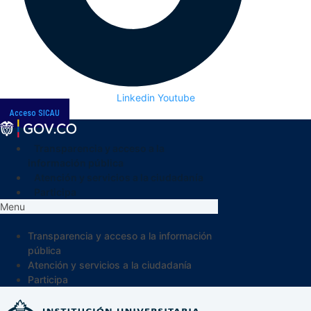
Linkedin
Youtube
Acceso SICAU
Transparencia y acceso a la
información pública
Atención y servicios a la ciudadanía
Participa
Menu
Transparencia y acceso a la información
pública
Atención y servicios a la ciudadanía
Participa