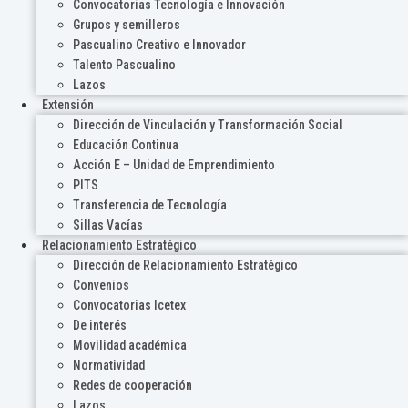
Convocatorias Tecnología e Innovación
Grupos y semilleros
Pascualino Creativo e Innovador
Talento Pascualino
Lazos
Extensión
Dirección de Vinculación y Transformación Social
Educación Continua
Acción E – Unidad de Emprendimiento
PITS
Transferencia de Tecnología
Sillas Vacías
Relacionamiento Estratégico
Dirección de Relacionamiento Estratégico
Convenios
Convocatorias Icetex
De interés
Movilidad académica
Normatividad
Redes de cooperación
Lazos