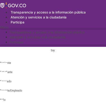
Saltar
al
contenido
Transparencia y acceso a la información pública
Atención y servicios a la ciudadanía
Participa
Menu
Transparencia y acceso a la información pública
Atención y servicios a la ciudadanía
Participa
Soy:
Aspirante
Estudiante
Egresado
Docente/Empleado
Niño