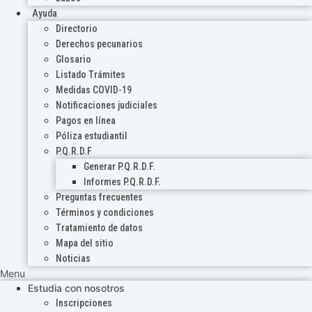
Ayuda
Directorio
Derechos pecunarios
Glosario
Listado Trámites
Medidas COVID-19
Notificaciones judiciales
Pagos en línea
Póliza estudiantil
P.Q.R.D.F
Generar P.Q.R.D.F.
Informes P.Q.R.D.F.
Preguntas frecuentes
Términos y condiciones
Tratamiento de datos
Mapa del sitio
Noticias
Menu
Estudia con nosotros
Inscripciones