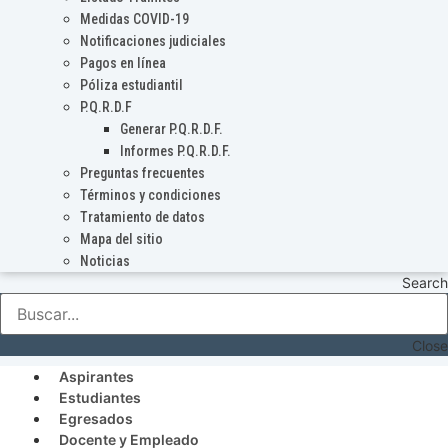
Medidas COVID-19
Notificaciones judiciales
Pagos en línea
Póliza estudiantil
P.Q.R.D.F
Generar P.Q.R.D.F.
Informes P.Q.R.D.F.
Preguntas frecuentes
Términos y condiciones
Tratamiento de datos
Mapa del sitio
Noticias
Search
Close
Aspirantes
Estudiantes
Egresados
Docente y Empleado