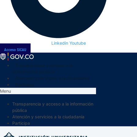
Linkedin
Youtube
Acceso SICAU
Transparencia y acceso a la
información pública
Atención y servicios a la ciudadanía
Participa
Menu
Transparencia y acceso a la información
pública
Atención y servicios a la ciudadanía
Participa