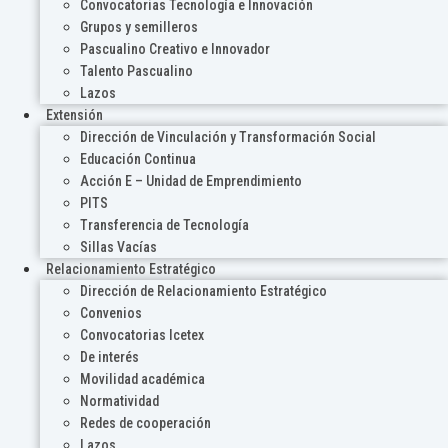
Convocatorias Tecnología e Innovación
Grupos y semilleros
Pascualino Creativo e Innovador
Talento Pascualino
Lazos
Extensión
Dirección de Vinculación y Transformación Social
Educación Continua
Acción E – Unidad de Emprendimiento
PITS
Transferencia de Tecnología
Sillas Vacías
Relacionamiento Estratégico
Dirección de Relacionamiento Estratégico
Convenios
Convocatorias Icetex
De interés
Movilidad académica
Normatividad
Redes de cooperación
Lazos