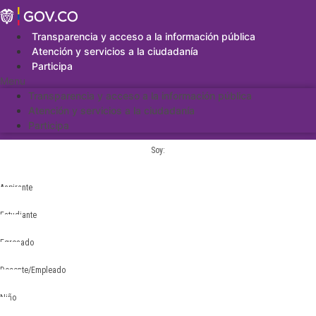
Saltar
al
contenido
Transparencia y acceso a la información pública
Atención y servicios a la ciudadanía
Participa
Menu
Transparencia y acceso a la información pública
Atención y servicios a la ciudadanía
Participa
Soy:
Aspirante
Estudiante
Egresado
Docente/Empleado
Niño