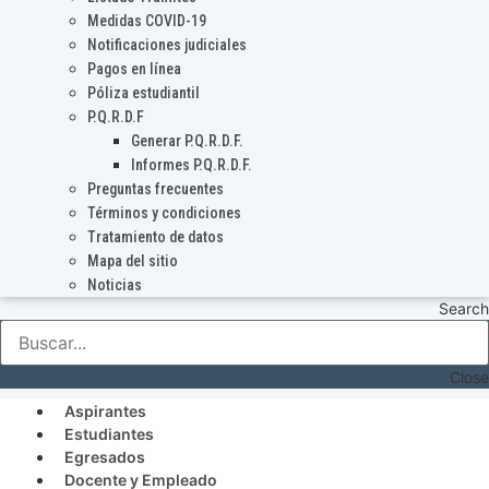
Medidas COVID-19
Notificaciones judiciales
Pagos en línea
Póliza estudiantil
P.Q.R.D.F
Generar P.Q.R.D.F.
Informes P.Q.R.D.F.
Preguntas frecuentes
Términos y condiciones
Tratamiento de datos
Mapa del sitio
Noticias
Search
Close
Aspirantes
Estudiantes
Egresados
Docente y Empleado