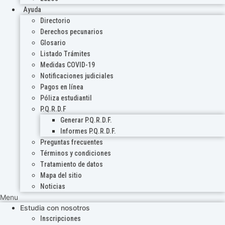
Ayuda
Directorio
Derechos pecunarios
Glosario
Listado Trámites
Medidas COVID-19
Notificaciones judiciales
Pagos en línea
Póliza estudiantil
P.Q.R.D.F
Generar P.Q.R.D.F.
Informes P.Q.R.D.F.
Preguntas frecuentes
Términos y condiciones
Tratamiento de datos
Mapa del sitio
Noticias
Menu
Estudia con nosotros
Inscripciones