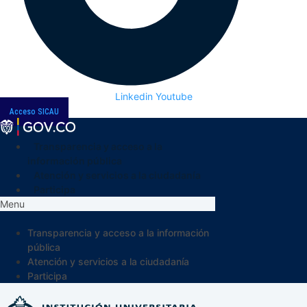
Linkedin
Youtube
Acceso SICAU
Transparencia y acceso a la
información pública
Atención y servicios a la ciudadanía
Participa
Menu
Transparencia y acceso a la información
pública
Atención y servicios a la ciudadanía
Participa