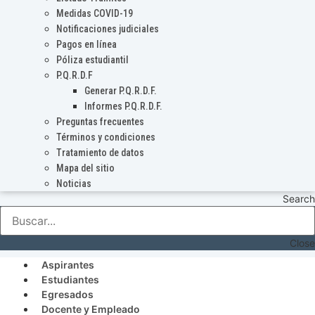
Medidas COVID-19
Notificaciones judiciales
Pagos en línea
Póliza estudiantil
P.Q.R.D.F
Generar P.Q.R.D.F.
Informes P.Q.R.D.F.
Preguntas frecuentes
Términos y condiciones
Tratamiento de datos
Mapa del sitio
Noticias
Search
Close
Aspirantes
Estudiantes
Egresados
Docente y Empleado