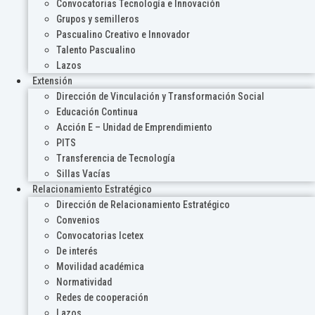
Convocatorias Tecnología e Innovación
Grupos y semilleros
Pascualino Creativo e Innovador
Talento Pascualino
Lazos
Extensión
Dirección de Vinculación y Transformación Social
Educación Continua
Acción E – Unidad de Emprendimiento
PITS
Transferencia de Tecnología
Sillas Vacías
Relacionamiento Estratégico
Dirección de Relacionamiento Estratégico
Convenios
Convocatorias Icetex
De interés
Movilidad académica
Normatividad
Redes de cooperación
Lazos