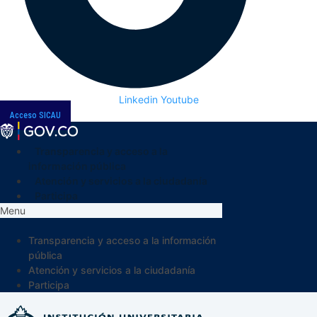
Linkedin
Youtube
Acceso SICAU
Transparencia y acceso a la
información pública
Atención y servicios a la ciudadanía
Participa
Menu
Transparencia y acceso a la información
pública
Atención y servicios a la ciudadanía
Participa