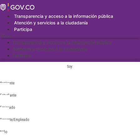
Saltar
al
contenido
Transparencia y acceso a la información pública
Atención y servicios a la ciudadanía
Participa
Menu
Transparencia y acceso a la información pública
Atención y servicios a la ciudadanía
Participa
Soy:
Aspirante
Estudiante
Egresado
Docente/Empleado
Niño