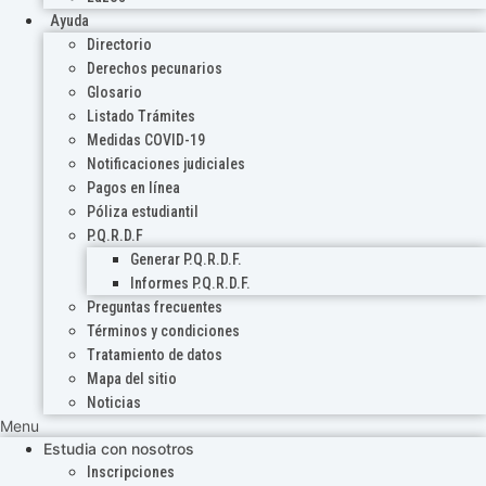
Ayuda
Directorio
Derechos pecunarios
Glosario
Listado Trámites
Medidas COVID-19
Notificaciones judiciales
Pagos en línea
Póliza estudiantil
P.Q.R.D.F
Generar P.Q.R.D.F.
Informes P.Q.R.D.F.
Preguntas frecuentes
Términos y condiciones
Tratamiento de datos
Mapa del sitio
Noticias
Menu
Estudia con nosotros
Inscripciones