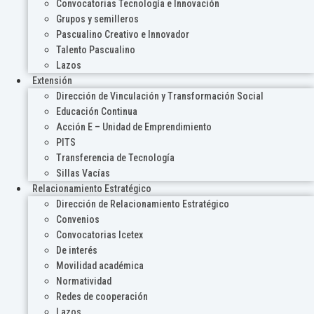
Convocatorias Tecnología e Innovación
Grupos y semilleros
Pascualino Creativo e Innovador
Talento Pascualino
Lazos
Extensión
Dirección de Vinculación y Transformación Social
Educación Continua
Acción E – Unidad de Emprendimiento
PITS
Transferencia de Tecnología
Sillas Vacías
Relacionamiento Estratégico
Dirección de Relacionamiento Estratégico
Convenios
Convocatorias Icetex
De interés
Movilidad académica
Normatividad
Redes de cooperación
Lazos