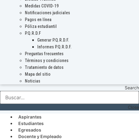
Medidas COVID-19
Notificaciones judiciales
Pagos en línea
Póliza estudiantil
P.Q.R.D.F
Generar P.Q.R.D.F.
Informes P.Q.R.D.F.
Preguntas frecuentes
Términos y condiciones
Tratamiento de datos
Mapa del sitio
Noticias
Search
Close
Aspirantes
Estudiantes
Egresados
Docente y Empleado