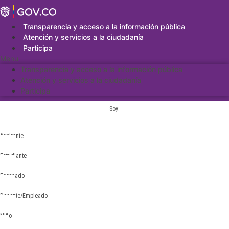
Saltar
al
contenido
Transparencia y acceso a la información pública
Atención y servicios a la ciudadanía
Participa
Menu
Transparencia y acceso a la información pública
Atención y servicios a la ciudadanía
Participa
Soy:
Aspirante
Estudiante
Egresado
Docente/Empleado
Niño