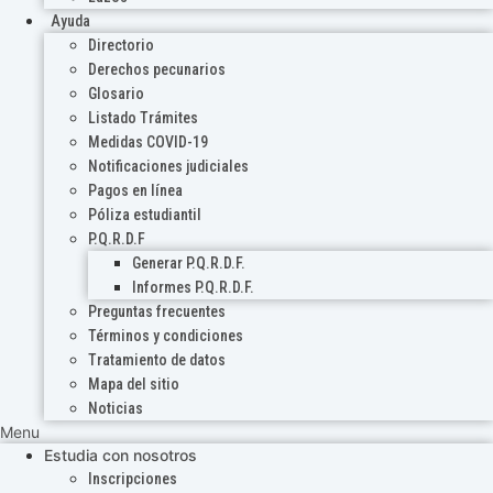
Ayuda
Directorio
Derechos pecunarios
Glosario
Listado Trámites
Medidas COVID-19
Notificaciones judiciales
Pagos en línea
Póliza estudiantil
P.Q.R.D.F
Generar P.Q.R.D.F.
Informes P.Q.R.D.F.
Preguntas frecuentes
Términos y condiciones
Tratamiento de datos
Mapa del sitio
Noticias
Menu
Estudia con nosotros
Inscripciones