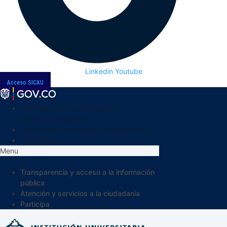
Linkedin
Youtube
Acceso SICAU
Transparencia y acceso a la
información pública
Atención y servicios a la ciudadanía
Participa
Menu
Transparencia y acceso a la información
pública
Atención y servicios a la ciudadanía
Participa