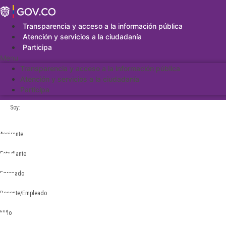
Saltar
al
contenido
Transparencia y acceso a la información pública
Atención y servicios a la ciudadanía
Participa
Menu
Transparencia y acceso a la información pública
Atención y servicios a la ciudadanía
Participa
Soy:
Aspirante
Estudiante
Egresado
Docente/Empleado
Niño