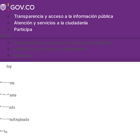
Saltar
al
contenido
Transparencia y acceso a la información pública
Atención y servicios a la ciudadanía
Participa
Menu
Transparencia y acceso a la información pública
Atención y servicios a la ciudadanía
Participa
Soy:
Aspirante
Estudiante
Egresado
Docente/Empleado
Niño