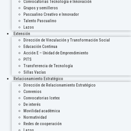
Convocatorias Tecnología e Innovación
Grupos y semilleros
Pascualino Creativo e Innovador
Talento Pascualino
Lazos
Extensión
Dirección de Vinculación y Transformación Social
Educación Continua
Acción E – Unidad de Emprendimiento
PITS
Transferencia de Tecnología
Sillas Vacías
Relacionamiento Estratégico
Dirección de Relacionamiento Estratégico
Convenios
Convocatorias Icetex
De interés
Movilidad académica
Normatividad
Redes de cooperación
Lazos