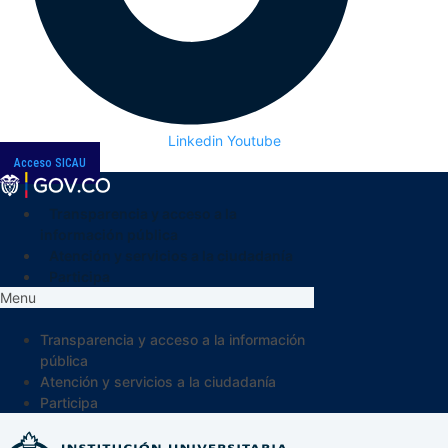
Linkedin
Youtube
Acceso SICAU
Transparencia y acceso a la
información pública
Atención y servicios a la ciudadanía
Participa
Menu
Transparencia y acceso a la información
pública
Atención y servicios a la ciudadanía
Participa