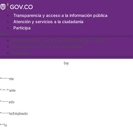
Saltar
al
contenido
Transparencia y acceso a la información pública
Atención y servicios a la ciudadanía
Participa
Menu
Transparencia y acceso a la información pública
Atención y servicios a la ciudadanía
Participa
Soy:
Aspirante
Estudiante
Egresado
Docente/Empleado
Niño