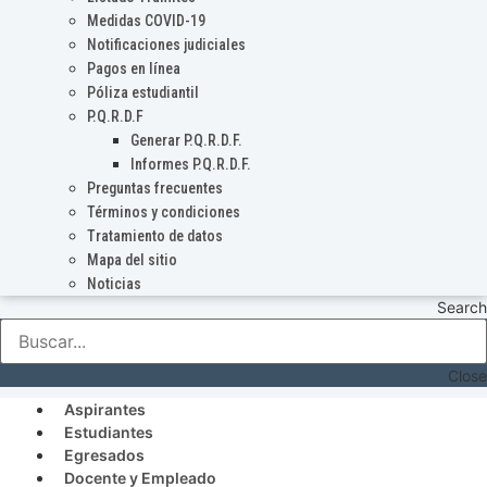
Medidas COVID-19
Notificaciones judiciales
Pagos en línea
Póliza estudiantil
P.Q.R.D.F
Generar P.Q.R.D.F.
Informes P.Q.R.D.F.
Preguntas frecuentes
Términos y condiciones
Tratamiento de datos
Mapa del sitio
Noticias
Search
Close
Aspirantes
Estudiantes
Egresados
Docente y Empleado