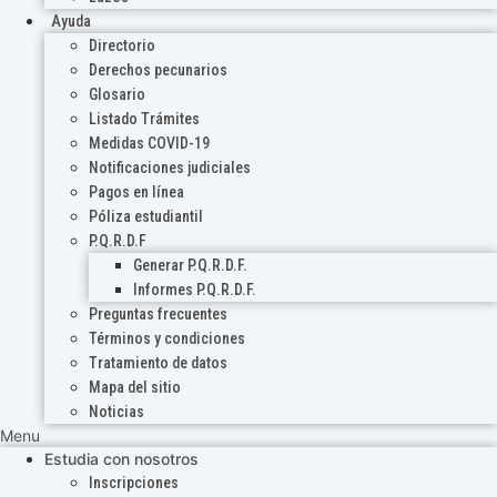
Ayuda
Directorio
Derechos pecunarios
Glosario
Listado Trámites
Medidas COVID-19
Notificaciones judiciales
Pagos en línea
Póliza estudiantil
P.Q.R.D.F
Generar P.Q.R.D.F.
Informes P.Q.R.D.F.
Preguntas frecuentes
Términos y condiciones
Tratamiento de datos
Mapa del sitio
Noticias
Menu
Estudia con nosotros
Inscripciones