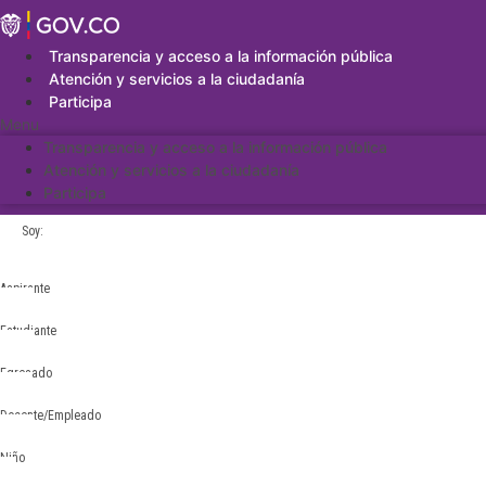
Saltar
al
contenido
Transparencia y acceso a la información pública
Atención y servicios a la ciudadanía
Participa
Menu
Transparencia y acceso a la información pública
Atención y servicios a la ciudadanía
Participa
Soy:
Aspirante
Estudiante
Egresado
Docente/Empleado
Niño