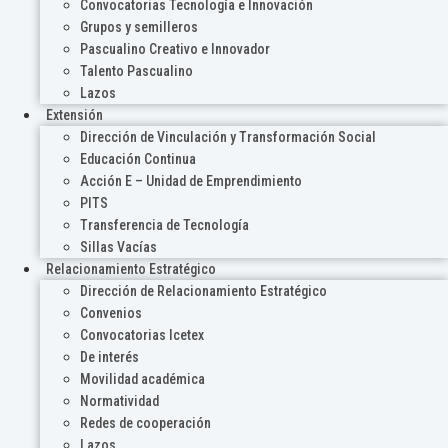
Convocatorias Tecnología e Innovación
Grupos y semilleros
Pascualino Creativo e Innovador
Talento Pascualino
Lazos
Extensión
Dirección de Vinculación y Transformación Social
Educación Continua
Acción E – Unidad de Emprendimiento
PITS
Transferencia de Tecnología
Sillas Vacías
Relacionamiento Estratégico
Dirección de Relacionamiento Estratégico
Convenios
Convocatorias Icetex
De interés
Movilidad académica
Normatividad
Redes de cooperación
Lazos