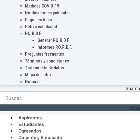
Medidas COVID-19
Notificaciones judiciales
Pagos en línea
Póliza estudiantil
P.Q.R.D.F
Generar P.Q.R.D.F.
Informes P.Q.R.D.F.
Preguntas frecuentes
Términos y condiciones
Tratamiento de datos
Mapa del sitio
Noticias
Search
Close
Aspirantes
Estudiantes
Egresados
Docente y Empleado