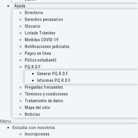
Ayuda
Directorio
Derechos pecunarios
Glosario
Listado Trámites
Medidas COVID-19
Notificaciones judiciales
Pagos en línea
Póliza estudiantil
P.Q.R.D.F
Generar P.Q.R.D.F.
Informes P.Q.R.D.F.
Preguntas frecuentes
Términos y condiciones
Tratamiento de datos
Mapa del sitio
Noticias
Menu
Estudia con nosotros
Inscripciones