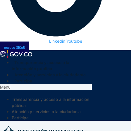
Linkedin
Youtube
Acceso SICAU
Transparencia y acceso a la
información pública
Atención y servicios a la ciudadanía
Participa
Menu
Transparencia y acceso a la información
pública
Atención y servicios a la ciudadanía
Participa