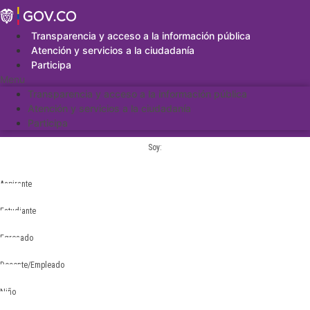
Saltar
al
contenido
Transparencia y acceso a la información pública
Atención y servicios a la ciudadanía
Participa
Menu
Transparencia y acceso a la información pública
Atención y servicios a la ciudadanía
Participa
Soy:
Aspirante
Estudiante
Egresado
Docente/Empleado
Niño